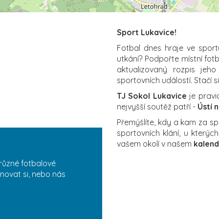
Sport Lukavice!
Fotbal dnes hraje ve sport
utkání? Podpořte místní fot
aktualizovaný rozpis jeho
sportovních událostí. Stačí s
TJ Sokol Lukavice
je pravi
nejvyšší soutěž patří -
Ústí 
Přemýšlíte, kdy a kam za s
sportovních klání, u který
vašem okolí v našem
kalend
různé fotbalové
énovat si, nebo nás