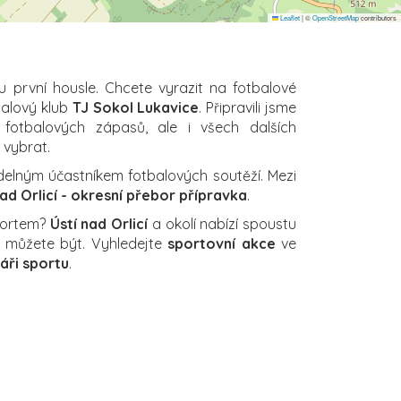
Leaflet
|
©
OpenStreetMap
contributors
u první housle. Chcete vyrazit na fotbalové
balový klub
TJ Sokol Lukavice
. Připravili jsme
 fotbalových zápasů, ale i všech dalších
i vybrat.
delným účastníkem fotbalových soutěží. Mezi
nad Orlicí - okresní přebor přípravka
.
portem?
Ústí nad Orlicí
a okolí nabízí spoustu
ch můžete být. Vyhledejte
sportovní akce
ve
áři sportu
.