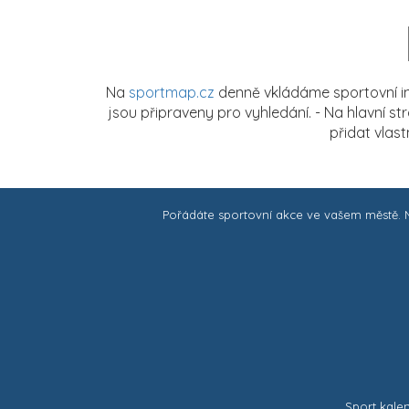
Na
sportmap.cz
denně vkládáme sportovní in
jsou připraveny pro vyhledání. - Na hlavní s
přidat vlas
Pořádáte sportovní akce ve vašem městě.
Sport kale