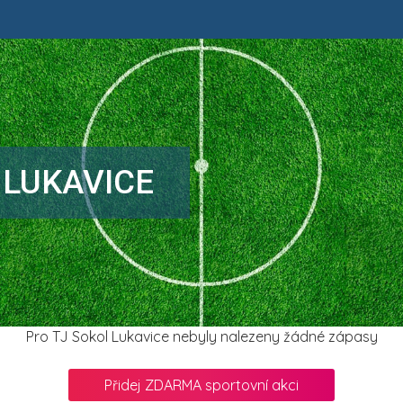
 LUKAVICE
Pro TJ Sokol Lukavice nebyly nalezeny žádné zápasy
Přidej ZDARMA sportovní akci