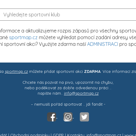
formace a aktualizujeme rozpis zápasů pro všechny sportovn
traně
sportmap.cz
můžete vyhledat pomocí zadání adresy všech
tní sportovní akci? Využijte zdarma naší
ADMINISTRACI
pro spo
 Na
sportmap.cz
můžete přidat sportovní akci
ZDARMA
. Více informací zí
Chcete nás pozvat na pivo, upozornit na chybu,
nebo poděkovat za dobře odvedenou práci ..
napište nám..
info@sportmap.cz
– nemusíš pořád sportovat .. jdi fandit -
ndář
|
Obchodní podmínky
|
GDPR
| Kontakty: info@sportmap.cz | www.