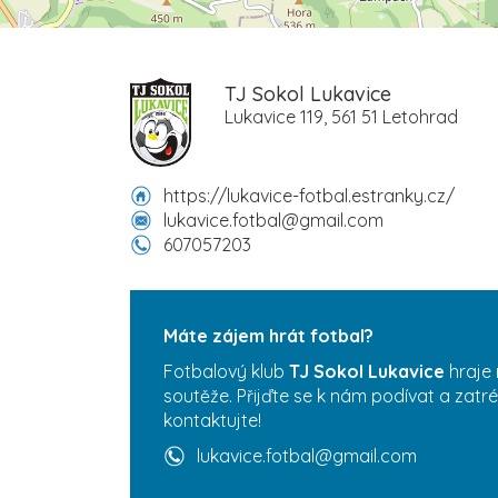
TJ Sokol Lukavice
Lukavice 119, 561 51 Letohrad
https://lukavice-fotbal.estranky.cz/
lukavice.fotbal@gmail.com
607057203
Máte zájem hrát fotbal?
Fotbalový klub
TJ Sokol Lukavice
hraje 
soutěže. Přijďte se k nám podívat a zatr
kontaktujte!
lukavice.fotbal@gmail.com