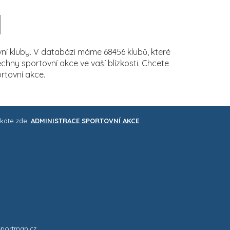
í kluby. V databázi máme 68456 klubů, které
ny sportovní akce ve vaší blízkosti. Chcete
rtovní akce.
skáte zde:
ADMINISTRACE SPORTOVNÍ AKCE
sportmap.cz