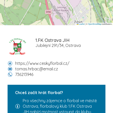
Leaflet
|
©
OpenStreetMap
contributors
1.FK Ostrava JIH
Jubilejní 291/34, Ostrava
https://www.ceskyflorbal.cz/
tomas.hrbac@email.cz
736213946
Chceš začít hrát florbal?
Pro všechny zájemce o florbal ve městě
Ostrava, florbalový klub 1.FK Ostrava
JIH nabízí možnost vstoupit do klubu.