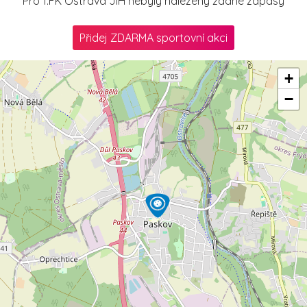
Pro 1.FK Ostrava JIH nebyly nalezeny žádné zápasy
Přidej ZDARMA sportovní akci
+
−