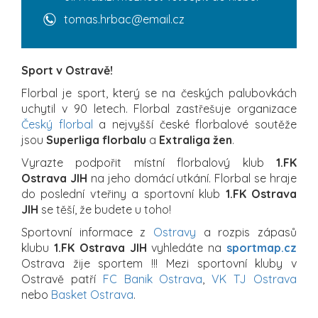
tomas.hrbac@email.cz
Sport v Ostravě!
Florbal je sport, který se na českých palubovkách
uchytil v 90 letech. Florbal zastřešuje organizace
Český florbal
a nejvyšší české florbalové soutěže
jsou
Superliga florbalu
a
Extraliga žen
.
Vyrazte podpořit místní florbalový klub
1.FK
Ostrava JIH
na jeho domácí utkání. Florbal se hraje
do poslední vteřiny a sportovní klub
1.FK Ostrava
JIH
se těší, že budete u toho!
Sportovní informace z
Ostravy
a rozpis zápasů
klubu
1.FK Ostrava JIH
vyhledáte na
sportmap.cz
Ostrava žije sportem !!! Mezi sportovní kluby v
Ostravě patří
FC Banik Ostrava
,
VK TJ Ostrava
nebo
Basket Ostrava
.