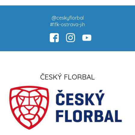
@ceskyflorbal
#1fk-ostrava-jih
ČESKÝ FLORBAL