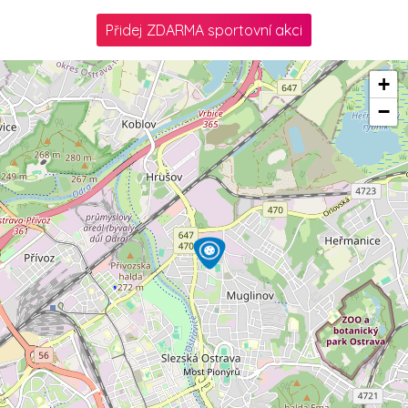
Přidej ZDARMA sportovní akci
+
−