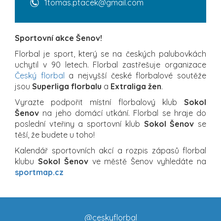
1tomas.ptacek@gmail.com
Sportovní akce Šenov!
Florbal je sport, který se na českých palubovkách
uchytil v 90 letech. Florbal zastřešuje organizace
Český florbal
a nejvyšší české florbalové soutěže
jsou
Superliga florbalu
a
Extraliga žen
.
Vyrazte podpořit místní florbalový klub
Sokol
Šenov
na jeho domácí utkání. Florbal se hraje do
poslední vteřiny a sportovní klub
Sokol Šenov
se
těší, že budete u toho!
Kalendář sportovních akcí a rozpis zápasů florbal
klubu
Sokol Šenov
ve městě Šenov vyhledáte na
sportmap.cz
@ceskyflorbal