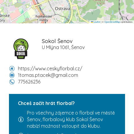
Leaflet
|
©
OpenStreetMap
contributors
Sokol Šenov
U Mlýna 1061, Šenov
https://www.ceskyflorbal.cz/
1tomas.ptacek@gmail.com
775626236
Chceš začít hrát florbal?
Pro všechny zájemce o florbal ve městě
Šenov, florbalový klub Sokol Šenov
nabízí možnost vstoupit do klubu.