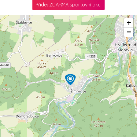
Přidej ZDARMA sportovní akci
+
−