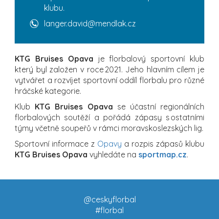
klubu.
langer.david@mendlak.cz
KTG Bruises Opava
je florbalový sportovní klub
který byl založen v roce 2021. Jeho hlavním cílem je
vytvářet a rozvíjet sportovní oddíl florbalu pro různé
hráčské kategorie.
Klub
KTG Bruises Opava
se účastní regionálních
florbalových soutěží a pořádá zápasy s ostatními
týmy včetně soupeřů v rámci moravskoslezských lig.
Sportovní informace z
Opavy
a rozpis zápasů klubu
KTG Bruises Opava
vyhledáte na
sportmap.cz
.
@ceskyflorbal
#florbal