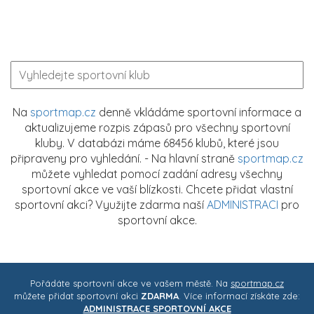
Na
sportmap.cz
denně vkládáme sportovní informace a
aktualizujeme rozpis zápasů pro všechny sportovní
kluby. V databázi máme 68456 klubů, které jsou
připraveny pro vyhledání. - Na hlavní straně
sportmap.cz
můžete vyhledat pomocí zadání adresy všechny
sportovní akce ve vaší blízkosti. Chcete přidat vlastní
sportovní akci? Využijte zdarma naší
ADMINISTRACI
pro
sportovní akce.
Pořádáte sportovní akce ve vašem městě. Na
sportmap.cz
můžete přidat sportovní akci
ZDARMA
. Více informací získáte zde:
ADMINISTRACE SPORTOVNÍ AKCE