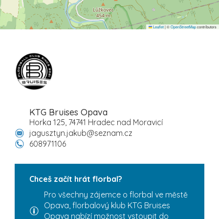
Leaflet
|
©
OpenStreetMap
contributors
KTG Bruises Opava
Horka 125, 74741 Hradec nad Moravicí
jagusztyn.jakub@seznam.cz
608971106
Chceš začít hrát florbal?
Pro všechny zájemce o florbal ve městě
Opava, florbalový klub KTG Bruises
Opava nabízí možnost vstoupit do