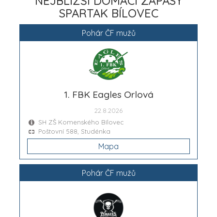
NEJBLIŽŠÍ DOMÁCÍ ZÁPASY
SPARTAK BÍLOVEC
Pohár ČF mužů
1. FBK Eagles Orlová
22.8.2026
SH ZŠ Komenského Bílovec
Poštovní 588, Studénka
Mapa
Pohár ČF mužů