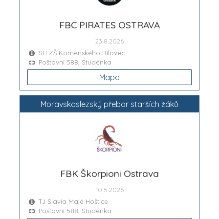
FBC PIRATES OSTRAVA
23.8.2026
SH ZŠ Komenského Bílovec
Poštovní 588, Studénka
Mapa
Moravskoslezský přebor starších žáků
FBK Škorpioni Ostrava
10.5.2026
TJ Slavia Malé Hoštice
Poštovní 588, Studénka