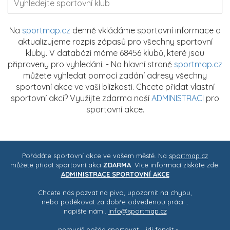
Na
sportmap.cz
denně vkládáme sportovní informace a
aktualizujeme rozpis zápasů pro všechny sportovní
kluby. V databázi máme 68456 klubů, které jsou
připraveny pro vyhledání. - Na hlavní straně
sportmap.cz
můžete vyhledat pomocí zadání adresy všechny
sportovní akce ve vaší blízkosti. Chcete přidat vlastní
sportovní akci? Využijte zdarma naší
ADMINISTRACI
pro
sportovní akce.
Pořádáte sportovní akce ve vašem městě. Na
sportmap.cz
můžete přidat sportovní akci
ZDARMA
. Více informací získáte zde:
ADMINISTRACE SPORTOVNÍ AKCE
Chcete nás pozvat na pivo, upozornit na chybu,
nebo poděkovat za dobře odvedenou práci ..
napište nám..
info@sportmap.cz
– nemusíš pořád sportovat .. jdi fandit -