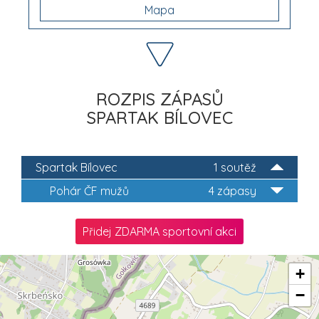
Mapa
ROZPIS ZÁPASŮ
SPARTAK BÍLOVEC
Spartak Bílovec
1 soutěž
Pohár ČF mužů
4 zápasy
Přidej ZDARMA sportovní akci
+
−