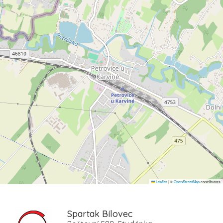
Leaflet
|
©
OpenStreetMap
contributors
Spartak Bílovec