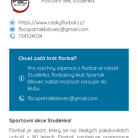
Poštovní 588, Studénka
https://www.ceskyflorbal.cz/
fbcspartakbilovec@gmail.com
724324024
Chceš začít hrát florbal?
Pro všechny zájemce o florbal ve městě
Studénka, florbalový klub Spartak
Bílovec nabízí možnost vstoupit do
klubu.
fbcspartakbilovec@gmail.com
Sportovní akce Studénka!
Florbal je sport, který se na českých palubovkách
uchytil v 90 letech. Florbal zastřešuje organizace