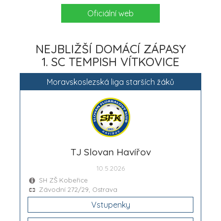
Oficiální web
NEJBLIŽŠÍ DOMÁCÍ ZÁPASY
1. SC TEMPISH VÍTKOVICE
Moravskoslezská liga starších žáků
TJ Slovan Havířov
10.5.2026
SH ZŠ Kobeřice
Závodní 272/29, Ostrava
Vstupenky