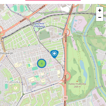
+
−
4