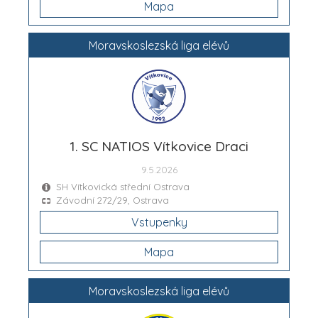
Mapa
Moravskoslezská liga elévů
1. SC NATIOS Vítkovice Draci
9.5.2026
SH Vítkovická střední Ostrava
Závodní 272/29, Ostrava
Vstupenky
Mapa
Moravskoslezská liga elévů