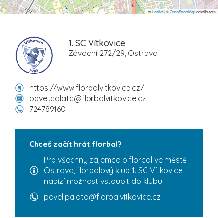
Leaflet
|
©
OpenStreetMap
contributors
1. SC Vítkovice
Závodní 272/29, Ostrava
https://www.florbalvitkovice.cz/
pavel.palata@florbalvitkovice.cz
724789160
Chceš začít hrát florbal?
Pro všechny zájemce o florbal ve městě
Ostrava, florbalový klub 1. SC Vítkovice
nabízí možnost vstoupit do klubu.
pavel.palata@florbalvitkovice.cz