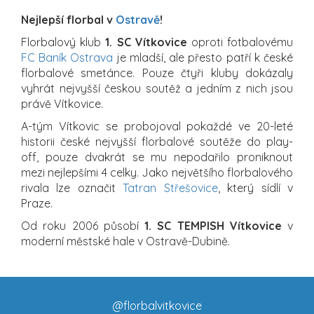
Nejlepší florbal v
Ostravě
!
Florbalový klub
1. SC Vítkovice
oproti fotbalovému
FC Baník Ostrava
je mladší, ale přesto patří k české
florbalové smetánce. Pouze čtyři kluby dokázaly
vyhrát nejvyšší českou soutěž a jedním z nich jsou
právě Vítkovice.
A-tým Vítkovic se probojoval pokaždé ve 20-leté
historii české nejvyšší florbalové soutěže do play-
off, pouze dvakrát se mu nepodařilo proniknout
mezi nejlepšími 4 celky. Jako největšího florbalového
rivala lze označit
Tatran Střešovice
, který sídlí v
Praze.
Od roku 2006 působí
1. SC TEMPISH Vítkovice
v
moderní městské hale v Ostravě-Dubině.
@florbalvitkovice