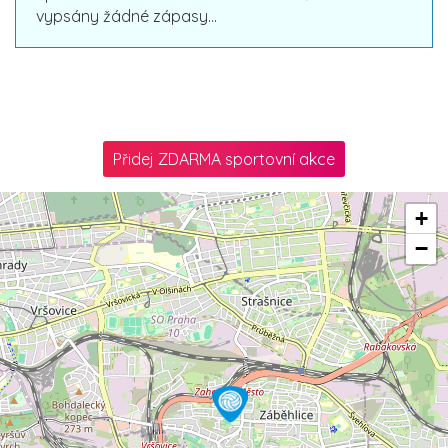
vypsány žádné zápasy...
Přidej ZDARMA sportovní akce
+
−