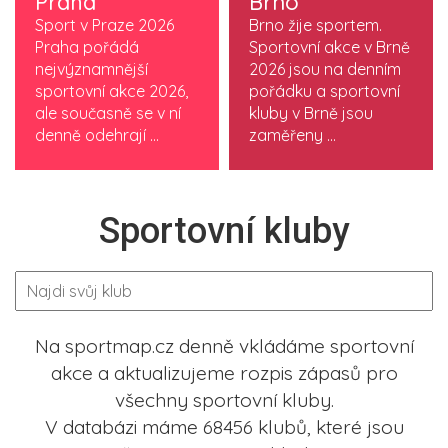
Praha
Brno
Sport v Praze 2026
Brno žije sportem.
Praha pořádá
Sportovní akce v Brně
nejvýznamnější
2026 jsou na denním
sportovní akce 2026,
pořádku a sportovní
ale současně se v ní
kluby v Brně jsou
denně odehrají ...
zaměřeny ...
Sportovní kluby
Na sportmap.cz denně vkládáme sportovní
akce a aktualizujeme rozpis zápasů pro
všechny sportovní kluby.
V databázi máme 68456 klubů, které jsou