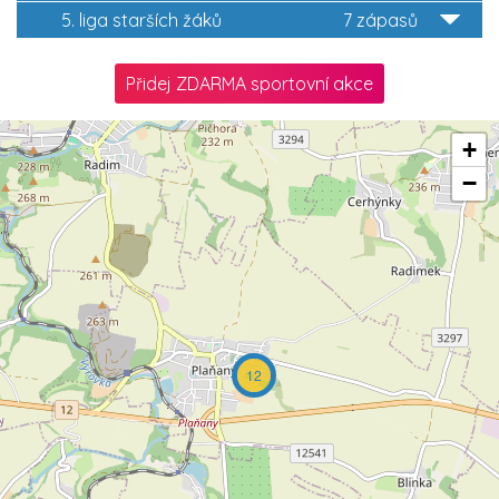
5. liga starších žáků
7 zápasů
Přidej ZDARMA sportovní akce
+
−
12