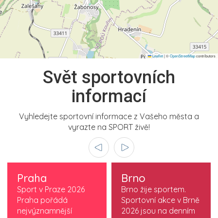
Leaflet
|
©
OpenStreetMap
contributors
Svět sportovních
informací
Vyhledejte sportovní informace z Vašeho města a
vyrazte na SPORT živě!
Praha
Brno
Sport v Praze 2026
Brno žije sportem.
Praha pořádá
Sportovní akce v Brně
nejvýznamnější
2026 jsou na denním