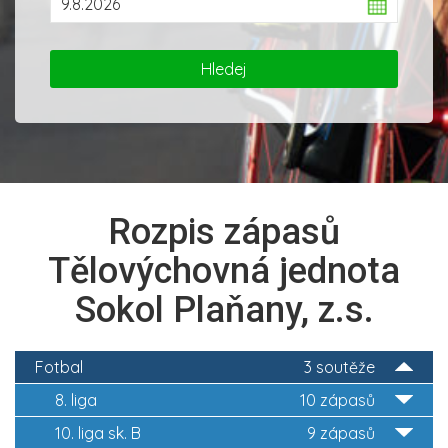
Rozpis zápasů
Tělovýchovná jednota
Sokol Plaňany, z.s.
Fotbal
3 soutěže
8. liga
10 zápasů
10. liga sk. B
9 zápasů