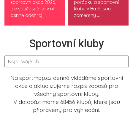
sportovní akce 2026,
pořádku a sportovní
ale současně se v ní
kluby v Brně jsou
denně odehrají ...
zaměřeny ...
Sportovní kluby
Na sportmap.cz denně vkládáme sportovní
akce a aktualizujeme rozpis zápasů pro
všechny sportovní kluby.
V databázi máme 68456 klubů, které jsou
připraveny pro vyhledání.