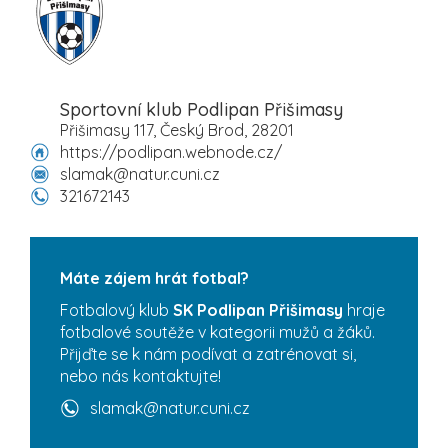
Sportovní klub Podlipan Přišimasy
Přišimasy 117, Český Brod, 28201
https://podlipan.webnode.cz/
slamak@natur.cuni.cz
321672143
Máte zájem hrát fotbal?
Fotbalový klub
SK Podlipan Přišimasy
hraje
fotbalové soutěže v kategorii mužů a žáků.
Přijďte se k nám podívat a zatrénovat si,
nebo nás kontaktujte!
slamak@natur.cuni.cz