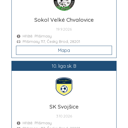
Sokol Velké Chvalovice
19.9.2026
Hřiště: Přišimasy
Přišimasy 117, Český Brod, 28201
Mapa
10. liga sk. B
SK Svojšice
3.10.2026
Hřiště: Přišimasy