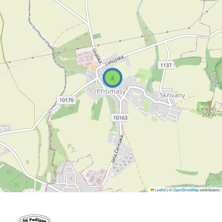
4
Leaflet
|
©
OpenStreetMap
contributors