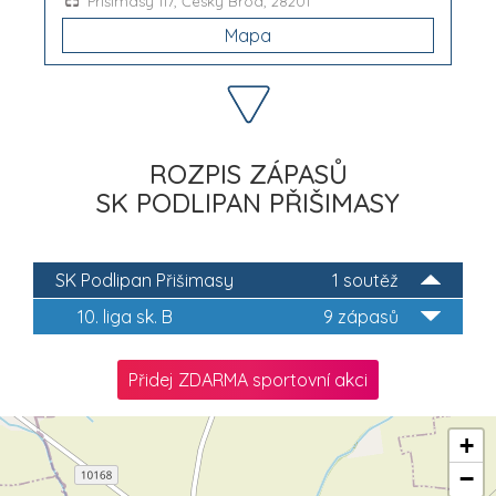
Přišimasy 117, Český Brod, 28201
Mapa
ROZPIS ZÁPASŮ
SK PODLIPAN PŘIŠIMASY
SK Podlipan Přišimasy
1 soutěž
10. liga sk. B
9 zápasů
Přidej ZDARMA sportovní akci
+
−