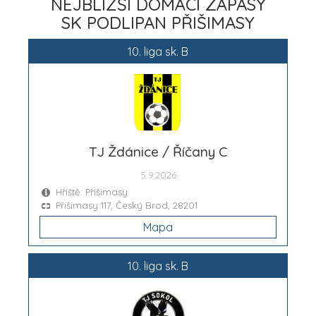
NEJBLIŽŠÍ DOMÁCÍ ZÁPASY
SK PODLIPAN PŘIŠIMASY
10. liga sk. B
TJ Ždánice / Říčany C
5.9.2026
Hřiště: Přišimasy
Přišimasy 117, Český Brod, 28201
Mapa
10. liga sk. B