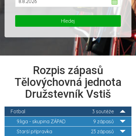
Rozpis zápasů
Tělovýchovná jednota
Družstevník Vstiš
Fotbal
3 soutěže
9.liga - skupina ZÁPAD
9 zápasů
Starší přípravka
23 zápasů