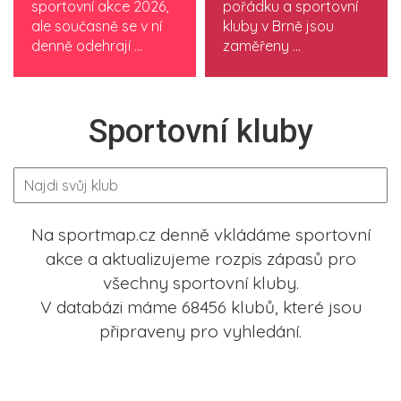
sportovní akce 2026,
pořádku a sportovní
ale současně se v ní
kluby v Brně jsou
denně odehrají ...
zaměřeny ...
Sportovní kluby
Na sportmap.cz denně vkládáme sportovní
akce a aktualizujeme rozpis zápasů pro
všechny sportovní kluby.
V databázi máme 68456 klubů, které jsou
připraveny pro vyhledání.