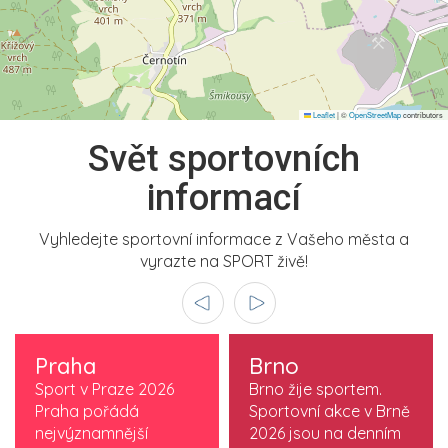
Leaflet
|
©
OpenStreetMap
contributors
Svět sportovních
informací
Vyhledejte sportovní informace z Vašeho města a
vyrazte na SPORT živě!
Praha
Brno
Sport v Praze 2026
Brno žije sportem.
Praha pořádá
Sportovní akce v Brně
nejvýznamnější
2026 jsou na denním