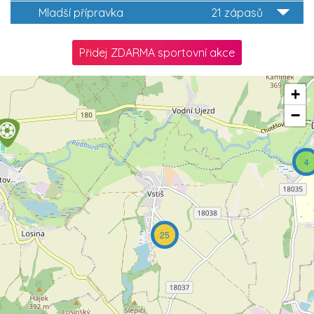
Mladší přípravka
21 zápasů
Přidej ZDARMA sportovní akce
+
−
4
25