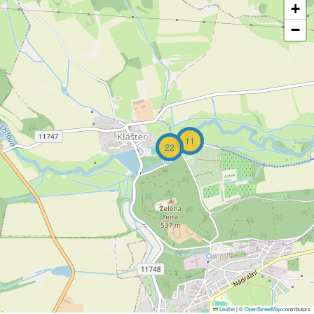
+
−
11
22
Leaflet
|
©
OpenStreetMap
contributors