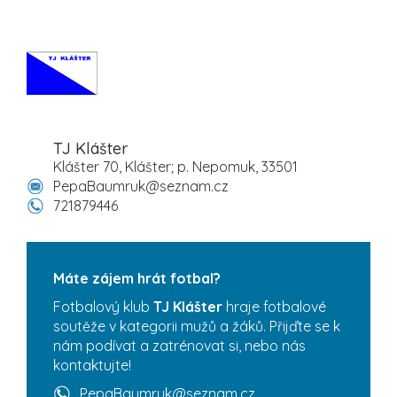
TJ Klášter
Klášter 70, Klášter; p. Nepomuk, 33501
PepaBaumruk@seznam.cz
721879446
Máte zájem hrát fotbal?
Fotbalový klub
TJ Klášter
hraje fotbalové
soutěže v kategorii mužů a žáků. Přijďte se k
nám podívat a zatrénovat si, nebo nás
kontaktujte!
PepaBaumruk@seznam.cz