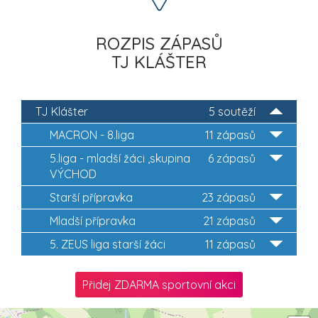
ROZPIS ZÁPASŮ
TJ KLÁŠTER
TJ Klášter
5 soutěží
MACRON - 8.liga
11 zápasů
5.liga - mladší žáci ,skupina
6 zápasů
VÝCHOD
Starší přípravka
23 zápasů
Mladší přípravka
21 zápasů
5. ZEUS liga starší žáci
11 zápasů
Přidej ZDARMA sportovní akci