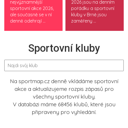
nejvýznamnější
2026 jsou na denním
sportovní akce 2026,
pořádku a sportovní
ale současně se v ní
kluby v Brně jsou
denně odehrají ...
zaměřeny ...
Sportovní kluby
Na sportmap.cz denně vkládáme sportovní
akce a aktualizujeme rozpis zápasů pro
všechny sportovní kluby.
V databázi máme 68456 klubů, které jsou
připraveny pro vyhledání.