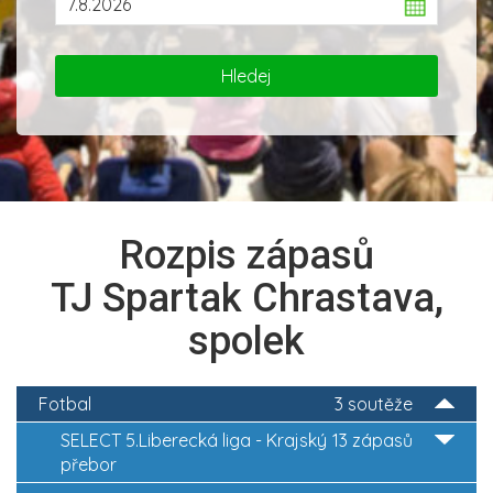
Rozpis zápasů
TJ Spartak Chrastava,
spolek
Fotbal
3 soutěže
SELECT 5.Liberecká liga - Krajský
13 zápasů
přebor