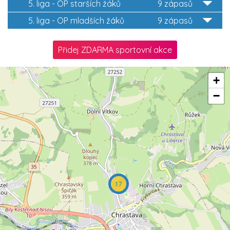
5. liga - OP starších žáků
9 zápasů
5. liga - OP mladších žáků
9 zápasů
Přidej ZDARMA sportovní akce
+
−
17