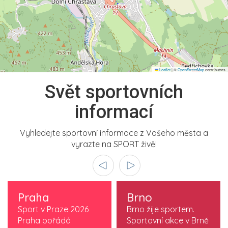
Leaflet
|
©
OpenStreetMap
contributors
Svět sportovních
informací
Vyhledejte sportovní informace z Vašeho města a
vyrazte na SPORT živě!
Praha
Brno
Sport v Praze 2026
Brno žije sportem.
Praha pořádá
Sportovní akce v Brně