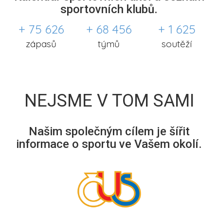
sportovních klubů.
+ 75 626
+ 68 456
+ 1 625
zápasů
týmů
soutěží
NEJSME V TOM SAMI
Našim společným cílem je šířit
informace o sportu ve Vašem okolí.