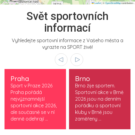
Leaflet
|
©
OpenStreetMap
contributors
Svět sportovních
informací
Vyhledejte sportovní informace z Vašeho města a
vyrazte na SPORT živě!
Praha
Brno
Sport v Praze 2026
Brno žije sportem.
Praha pořádá
Sportovní akce v Brně
nejvýznamnější
2026 jsou na denním
sportovní akce 2026,
pořádku a sportovní
ale současně se v ní
kluby v Brně jsou
denně odehrají ...
zaměřeny ...