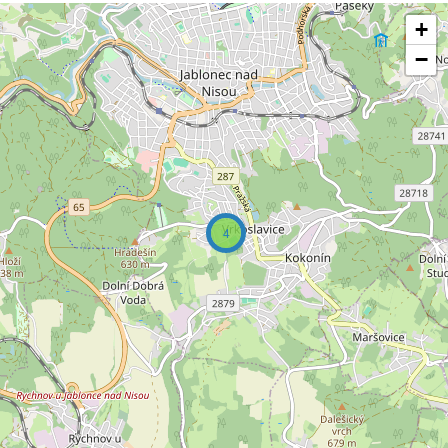
+
−
4