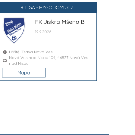
8. LIGA - HYGODOMU.CZ
FK Jiskra Mšeno B
19.9.2026
Hřiště: Tráva Nová Ves
Nová Ves nad Nisou 104, 46827 Nová Ves
nad Nisou
Mapa