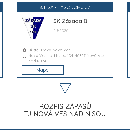
8. LIGA - HYGODOMU.CZ
SK Zásada B
5.9.2026
Hřiště: Tráva Nová Ves
Nová Ves nad Nisou 104, 46827 Nová Ves
nad Nisou
Mapa
ROZPIS ZÁPASŮ
TJ NOVÁ VES NAD NISOU