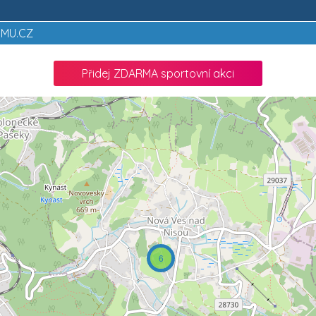
OMU.CZ
Přidej ZDARMA sportovní akci
6