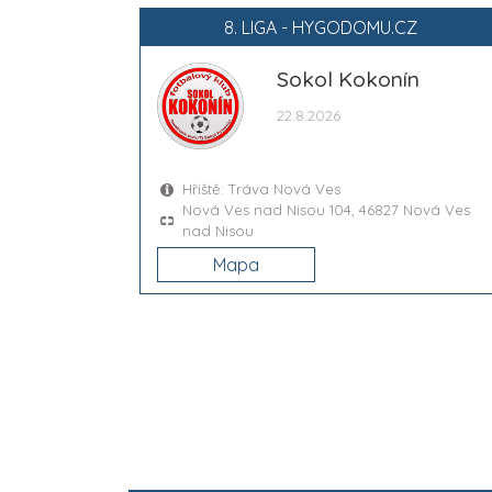
8. LIGA - HYGODOMU.CZ
Sokol Kokonín
22.8.2026
Hřiště: Tráva Nová Ves
Nová Ves nad Nisou 104, 46827 Nová Ves
nad Nisou
Mapa