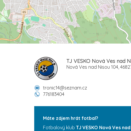
TJ VESKO Nová Ves nad N
Nová Ves nad Nisou 104, 468
tronic14@seznam.cz
776183404
Máte zájem hrát fotbal?
Fotbalový klub
TJ VESKO Nová Ves nad