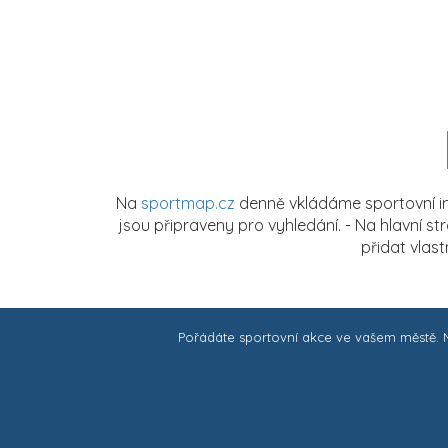
Na
sportmap.cz
denně vkládáme sportovní in
jsou připraveny pro vyhledání. - Na hlavní s
přidat vlas
Pořádáte sportovní akce ve vašem městě.