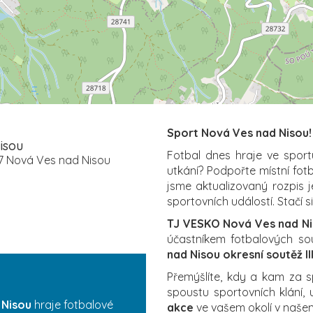
Sport Nová Ves nad Nisou!
isou
Fotbal dnes hraje ve sport
27 Nová Ves nad Nisou
utkání? Podpořte místní fot
jsme aktualizovaný rozpis j
sportovních událostí. Stačí s
TJ VESKO Nová Ves nad N
účastníkem fotbalových sou
nad Nisou okresní soutěž III
Přemýšlíte, kdy a kam za 
spoustu sportovních klání,
 Nisou
hraje fotbalové
akce
ve vašem okolí v naš