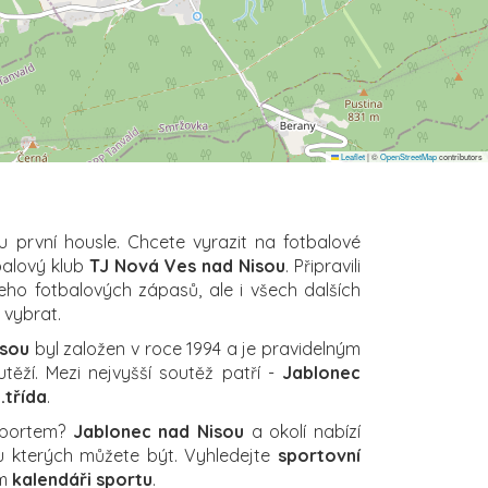
Leaflet
|
©
OpenStreetMap
contributors
u první housle. Chcete vyrazit na fotbalové
balový klub
TJ Nová Ves nad Nisou
. Připravili
eho fotbalových zápasů, ale i všech dalších
i vybrat.
isou
byl založen v roce 1994 a je pravidelným
těží. Mezi nejvyšší soutěž patří -
Jablonec
.třída
.
sportem?
Jablonec nad Nisou
a okolí nabízí
 u kterých můžete být. Vyhledejte
sportovní
em
kalendáři sportu
.