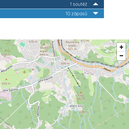
1 soutěž
10 zápasů
+
−