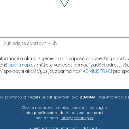
formace a aktualizujeme rozpis zápasů pro všechny sportovn
traně
sportmap.cz
můžete vyhledat pomocí zadání adresy všech
tní sportovní akci? Využijte zdarma naší
ADMINISTRACI
pro spo
 Na
sportmap.cz
můžete přidat sportovní akci
ZDARMA
. Více informací zí
Chcete nás pozvat na pivo, upozornit na chybu,
nebo poděkovat za dobře odvedenou práci ..
napište nám..
info@sportmap.cz
– nemusíš pořád sportovat .. jdi fandit -