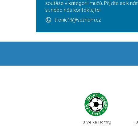
soutěže v kategorii mužů. Přijďte se k n
si, nebo nás kontaktujte!
tronic14@seznam.cz
TJ Velké Hamry
T