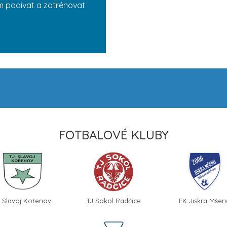
ám podívat a zatrénovat
FOTBALOVÉ KLUBY
J Slavoj Kořenov
TJ Sokol Radčice
FK Jiskra Mše