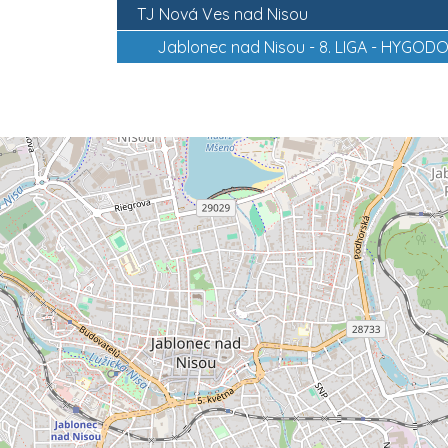
TJ Nová Ves nad Nisou
Jablonec nad Nisou -
8. LIGA - HYGOD