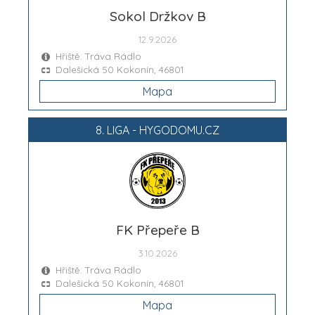
Sokol Držkov B
12.9.2026
Hřiště: Tráva Rádlo
Dalešická 50 Kokonín, 46801
Mapa
8. LIGA - HYGODOMU.CZ
FK Přepeře B
3.10.2026
Hřiště: Tráva Rádlo
Dalešická 50 Kokonín, 46801
Mapa