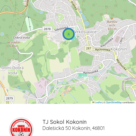
4
Leaflet
|
©
OpenStreetMap
contributors
TJ Sokol Kokonín
Dalešická 50 Kokonín, 46801