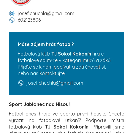
josef.chuchla@gmail.com
602123806
Máte zájem hrát fotbal?
Fotbalový klub
TJ Sokol Kokonín
hraje
fotbalové soutěže v kategorii mužů a žáků.
Přijďte se k nám podívat a zatrénovat si,
nebo nás kontaktujte!
josef.chuchla@gmail.com
Sport Jablonec nad Nisou!
Fotbal dnes hraje ve sportu první housle. Chcete
vyrazit na fotbalové utkání? Podpořte místní
fotbalový klub
TJ Sokol Kokonín
. Připravili jsme