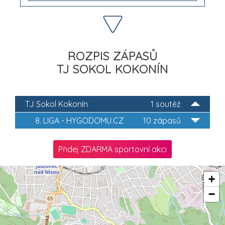
ROZPIS ZÁPASŮ
TJ SOKOL KOKONÍN
TJ Sokol Kokonín
1 soutěž
8. LIGA - HYGODOMU.CZ
10 zápasů
Přidej ZDARMA sportovní akci
+
−