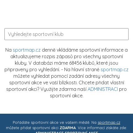
Na
sportmap.cz
denně vkládáme sportovní informace a
aktualizujeme rozpis zápasů pro všechny sportovní
kluby. V databázi máme 68456 klubů, které jsou
připraveny pro vyhledání. - Na hlavní straně
sportmap.cz
můžete vyhledat pomocí zadání adresy všechny
sportovní akce ve vaší blízkosti. Chcete přidat vlastní
sportovní akci? Využijte zdarma naší
ADMINISTRACI
pro
sportovní akce.
Pořádáte sportovní akce ve vašem městě. Na
sportmap.cz
můžete přidat sportovní akci
ZDARMA
. Více informací získáte zde:
ADMINISTRACE SPORTOVNÍ AKCE