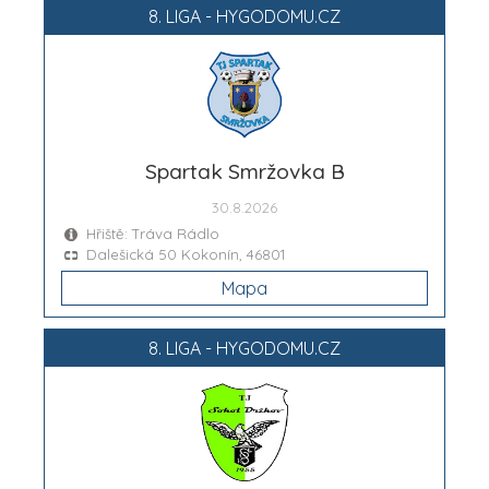
8. LIGA - HYGODOMU.CZ
Spartak Smržovka B
30.8.2026
Hřiště: Tráva Rádlo
Dalešická 50 Kokonín, 46801
Mapa
8. LIGA - HYGODOMU.CZ