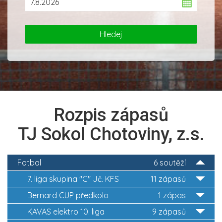
Rozpis zápasů
TJ Sokol Chotoviny, z.s.
Fotbal
6 soutěží
7. liga skupina "C" Jč. KFS
11 zápasů
Bernard CUP předkolo
1 zápas
KAVAS elektro 10. liga
9 zápasů