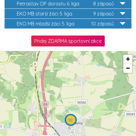
Petrastav OP dorostu 6. liga
8 zápasů
EKO MB starší žáci 5. liga
9 zápasů
EKO MB mladší žáci 5. liga
10 zápasů
Přidej ZDARMA sportovní akce
+
−
22