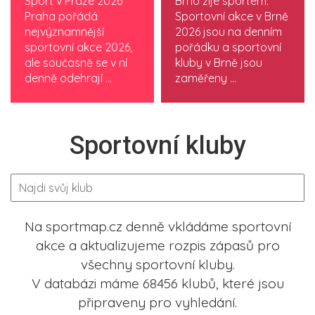
Sport v Praze 2026
Brno žije sportem.
Praha pořádá
Sportovní akce v Brně
nejvýznamnější
2026 jsou na denním
sportovní akce 2026,
pořádku a sportovní
ale současně se v ní
kluby v Brně jsou
denně odehrají ...
zaměřeny ...
Sportovní kluby
Na sportmap.cz denně vkládáme sportovní
akce a aktualizujeme rozpis zápasů pro
všechny sportovní kluby.
V databázi máme 68456 klubů, které jsou
připraveny pro vyhledání.