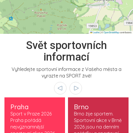
Leaflet
|
©
OpenStreetMap
contributors
Svět sportovních
informací
Vyhledejte sportovní informace z Vašeho města a
vyrazte na SPORT živě!
Praha
Brno
Sport v Praze 2026
Brno žije sportem.
Praha pořádá
Sportovní akce v Brně
nejvýznamnější
2026 jsou na denním