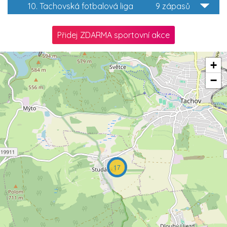
10. Tachovská fotbalová liga
9 zápasů
Přidej ZDARMA sportovní akce
+
−
17