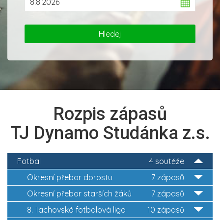
Rozpis zápasů
TJ Dynamo Studánka z.s.
Fotbal
4 soutěže
Okresní přebor dorostu
7 zápasů
Okresní přebor starších žáků
7 zápasů
8. Tachovská fotbalová liga
10 zápasů