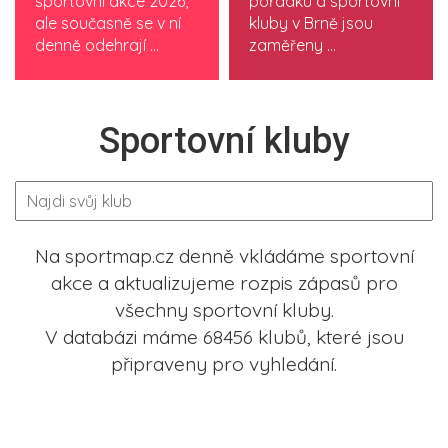
sportovní akce 2026,
pořádku a sportovní
ale současně se v ní
kluby v Brně jsou
denně odehrají ...
zaměřeny ...
Sportovní kluby
Na sportmap.cz denně vkládáme sportovní
akce a aktualizujeme rozpis zápasů pro
všechny sportovní kluby.
V databázi máme 68456 klubů, které jsou
připraveny pro vyhledání.