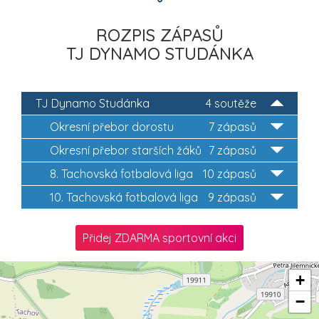
ROZPIS ZÁPASŮ
TJ DYNAMO STUDÁNKA
TJ Dynamo Studánka
4 soutěže
Okresní přebor dorostu
7 zápasů
Okresní přebor starších žáků
7 zápasů
8. Tachovská fotbalová liga
10 zápasů
10. Tachovská fotbalová liga
9 zápasů
Přidej ZDARMA sportovní akci
+
−