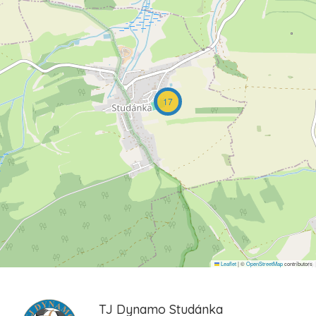
17
Leaflet
|
©
OpenStreetMap
contributors
TJ Dynamo Studánka