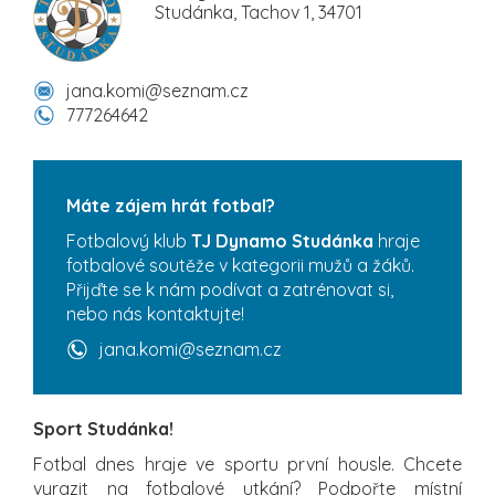
Studánka, Tachov 1, 34701
jana.komi@seznam.cz
777264642
Máte zájem hrát fotbal?
Fotbalový klub
TJ Dynamo Studánka
hraje
fotbalové soutěže v kategorii mužů a žáků.
Přijďte se k nám podívat a zatrénovat si,
nebo nás kontaktujte!
jana.komi@seznam.cz
Sport Studánka!
Fotbal dnes hraje ve sportu první housle. Chcete
vyrazit na fotbalové utkání? Podpořte místní