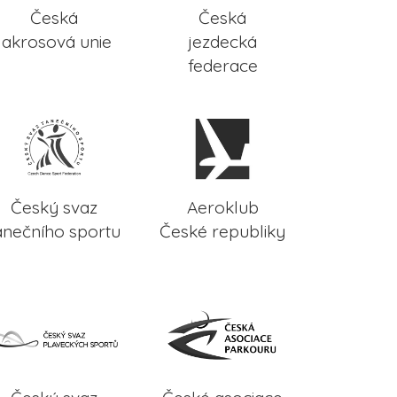
Česká
Česká
lakrosová unie
jezdecká
federace
Český svaz
Aeroklub
anečního sportu
České republiky