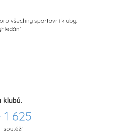
pro všechny sportovní kluby.
hledání.
 klubů.
 1 625
soutěží