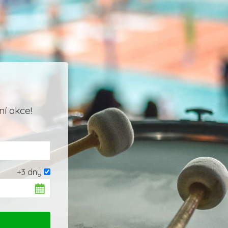
í akce!
+3 dny