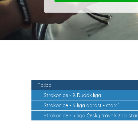
Fotbal
Strakonice -
9. Dudák liga
Strakonice -
6. liga dorost - starší
Strakonice -
5. liga Český trávník žáci star