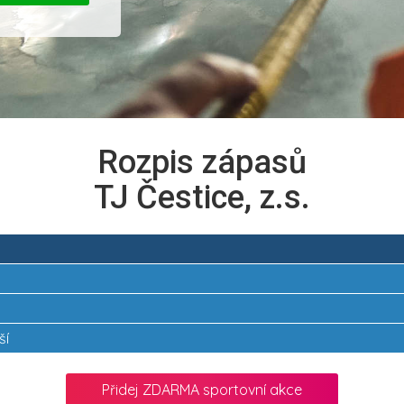
Rozpis zápasů
TJ Čestice, z.s.
ší
Přidej ZDARMA sportovní akce