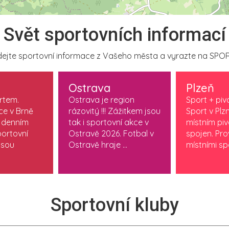
Svět sportovních informací
ejte sportovní informace z Vašeho města a vyrazte na SPOR
Ostrava
Plzeň
ortem.
Ostrava je region
Sport + piv
ce v Brně
rázovitý !!! Zážitkem jsou
Sport v Plzn
 denním
tak i sportovní akce v
místním pi
ortovní
Ostravě 2026. Fotbal v
spojen. Pr
jsou
Ostravě hraje ...
místními spo
Sportovní kluby