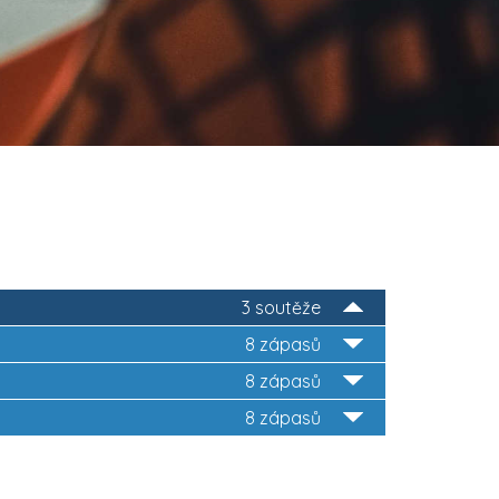
3 soutěže
8 zápasů
8 zápasů
8 zápasů