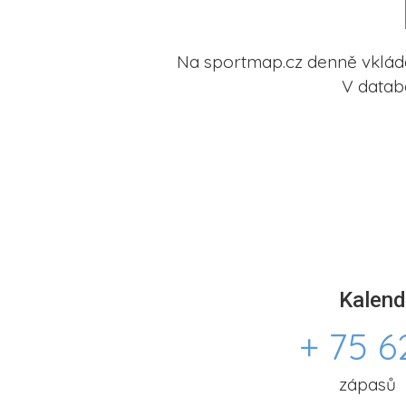
Na sportmap.cz denně vkládá
V datab
Kalend
+ 75 6
zápasů