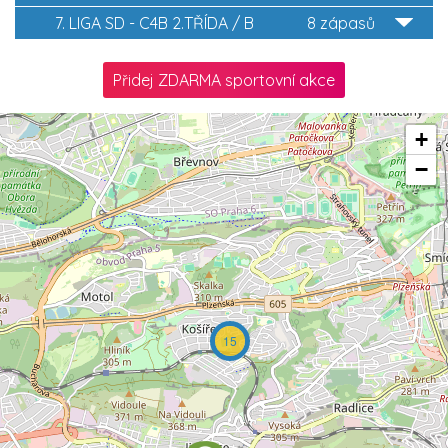
7. LIGA SD - C4B 2.TŘÍDA / B
8 zápasů
Přidej ZDARMA sportovní akce
+
−
15