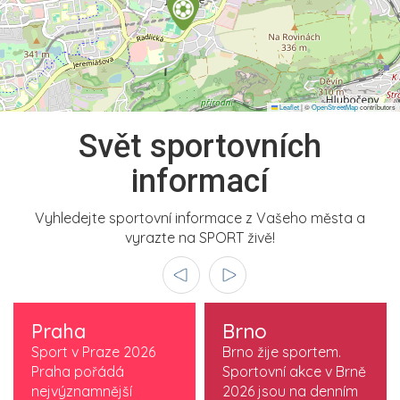
Leaflet
|
©
OpenStreetMap
contributors
Svět sportovních
informací
Vyhledejte sportovní informace z Vašeho města a
vyrazte na SPORT živě!
Praha
Brno
Sport v Praze 2026
Brno žije sportem.
Praha pořádá
Sportovní akce v Brně
nejvýznamnější
2026 jsou na denním