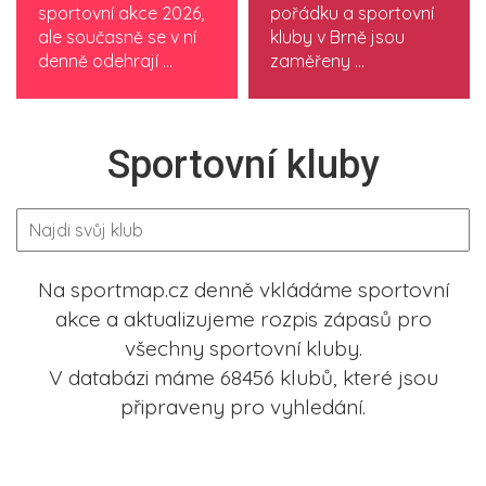
sportovní akce 2026,
pořádku a sportovní
ale současně se v ní
kluby v Brně jsou
denně odehrají ...
zaměřeny ...
Sportovní kluby
Na sportmap.cz denně vkládáme sportovní
akce a aktualizujeme rozpis zápasů pro
všechny sportovní kluby.
V databázi máme 68456 klubů, které jsou
připraveny pro vyhledání.