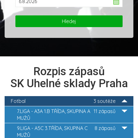
Rozpis zápasů
SK Uhelné sklady Praha
Fotbal
3 soutěže
7.LIGA - A3A 1.B TŘÍDA, SKUPINA A
11 zápasů
MUŽŮ
9.LIGA - A5C 3.TŘÍDA, SKUPINA C
8 zápasů
MUŽŮ