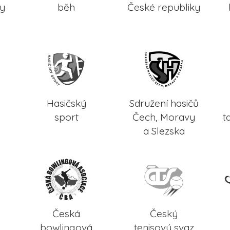
ky
běh
České republiky
Hasičský
Sdružení hasičů
sport
Čech, Moravy
t
a Slezska
Česká
Český
bowlingová
tenisový svaz