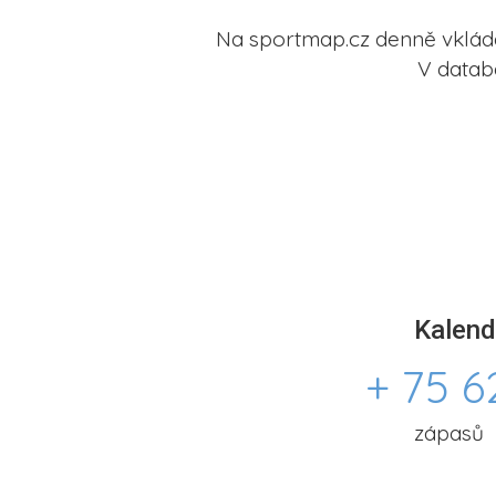
Na sportmap.cz denně vkládá
V datab
Kalend
+ 75 6
zápasů