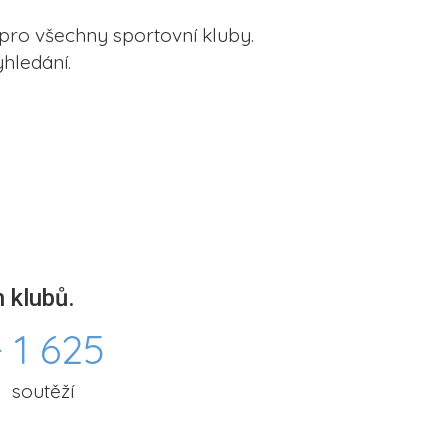
pro všechny sportovní kluby.
hledání.
 klubů.
 1 625
soutěží