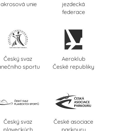
lakrosová unie
jezdecká
federace
Český svaz
Aeroklub
anečního sportu
České republiky
Český svaz
České asociace
plaveckých
parkouru