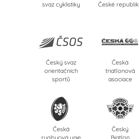
svaz cyklistiky
České republi
Český svaz
Česká
orientačních
triatlonová
sportů
asociace
Česká
Český
rugbyová unie
Biatlon