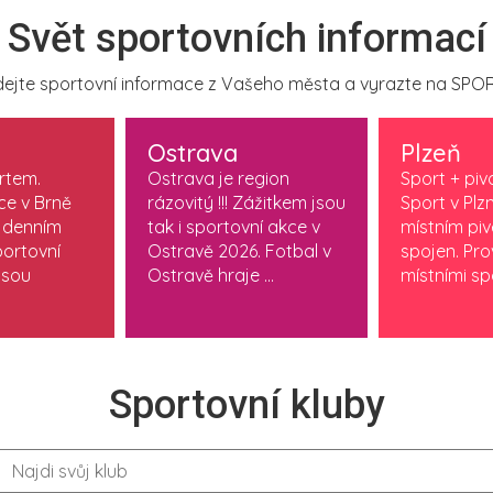
Svět sportovních informací
ejte sportovní informace z Vašeho města a vyrazte na SPOR
Ostrava
Plzeň
ortem.
Ostrava je region
Sport + piv
ce v Brně
rázovitý !!! Zážitkem jsou
Sport v Plzn
 denním
tak i sportovní akce v
místním pi
ortovní
Ostravě 2026. Fotbal v
spojen. Pr
jsou
Ostravě hraje ...
místními spo
Sportovní kluby