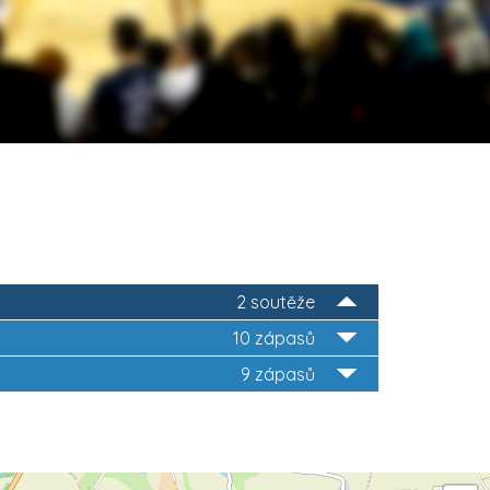
2 soutěže
10 zápasů
9 zápasů