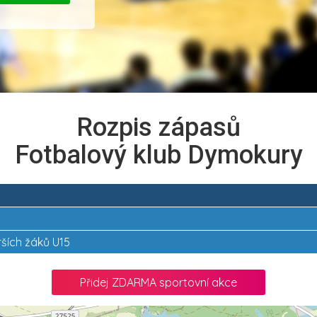
Rozpis zápasů
Fotbalový klub Dymokury
arších žáků U15
Přidej ZDARMA sportovní akce