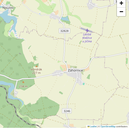
+
−
Leaflet
|
©
OpenStreetMap
contributors