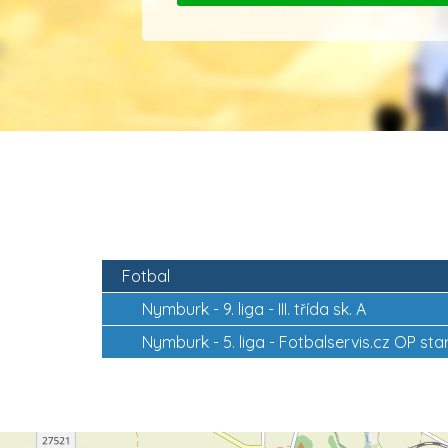
Fotbal
Nymburk -
9. liga - III. třída sk. A
Nymburk -
5. liga - Fotbalservis.cz OP st