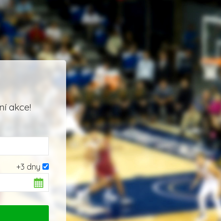
í akce!
+3 dny