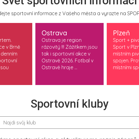
Svět sportovních informací
ejte sportovní informace z Vašeho města a vyrazte na SPOR
Ostrava
Plzeň
ortem.
Ostrava je region
Sport + piv
ce v Brně
rázovitý !!! Zážitkem jsou
Sport v Plzn
 denním
tak i sportovní akce v
místním pi
ortovní
Ostravě 2026. Fotbal v
spojen. Pr
jsou
Ostravě hraje ...
místními spo
Sportovní kluby