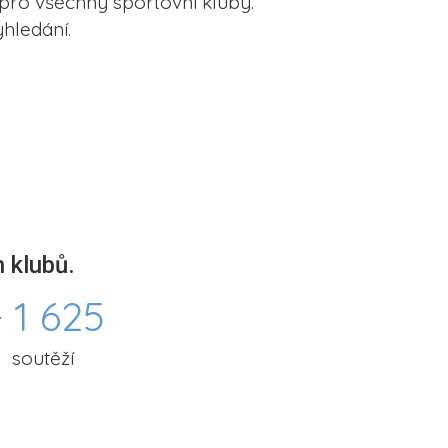
pro všechny sportovní kluby.
hledání.
 klubů.
 1 625
soutěží