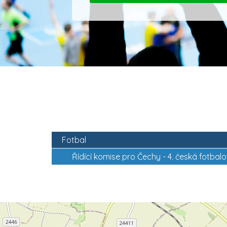
Fotbal
Řídící komise pro Čechy -
4. česká fotbalo