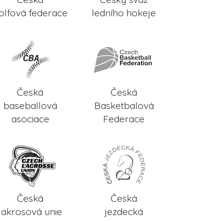
olfová federace
ledního hokeje
Česká
Česká
baseballová
Basketbalová
asociace
Federace
Česká
Česká
lakrosová unie
jezdecká