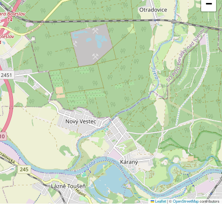
−
Leaflet
|
©
OpenStreetMap
contributors