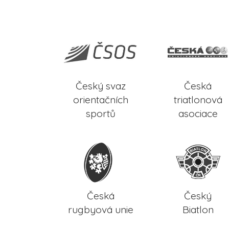
Český svaz
Česká
orientačních
triatlonová
sportů
asociace
Česká
Český
rugbyová unie
Biatlon