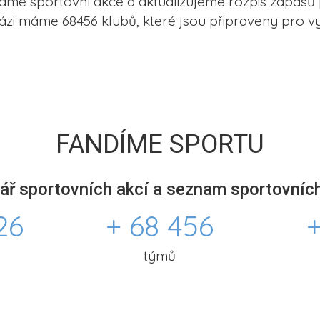
me sportovní akce a aktualizujeme rozpis zápasů 
ázi máme 68456 klubů, které jsou připraveny pro vy
FANDÍME SPORTU
ář sportovních akcí a seznam sportovních
26
+ 68 456
+
týmů