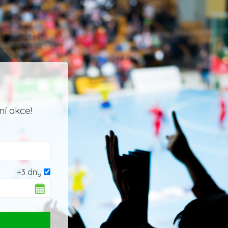
í akce!
+3 dny