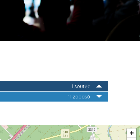
1 soutěž
11 zápasů
+