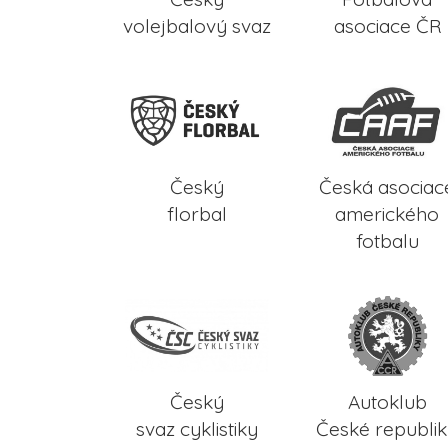
volejbalový svaz
asociace ČR
Český
Česká asociac
florbal
amerického
fotbalu
Český
Autoklub
svaz cyklistiky
České republi