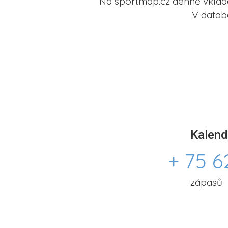
Na sportmap.cz denně vkládá
V datab
Kalend
+ 75 6
zápasů