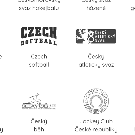
svaz hokejbalu
házené
g
e
Czech
Český
softball
atletický svaz
Český
Jockey Club
ky
běh
České republiky