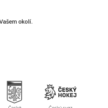
 Vašem okolí.
Česká
Český svaz