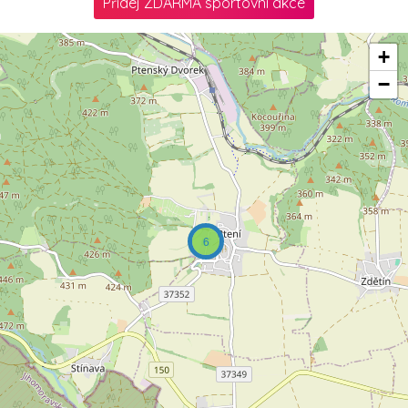
Přidej ZDARMA sportovní akce
+
−
6