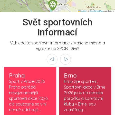
Leaflet
|
©
OpenStreetMap
contributors
Svět sportovních
informací
Vyhledejte sportovní informace z Vašeho města a
vyrazte na SPORT živě!
Praha
Brno
Sport v Praze 2026
Brno žije sportem.
Praha pořádá
Sportovní akce v Brně
nejvýznamnější
2026 jsou na denním
sportovní akce 2026,
pořádku a sportovní
ale současně se v ní
kluby v Brně jsou
denně odehrají ...
zaměřeny ...