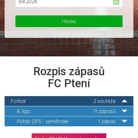
Rozpis zápasů
FC Ptení
Fotbal
2 soutěže
8. liga
11 zápasů
Pohár OFS - semifinále
1 zápas