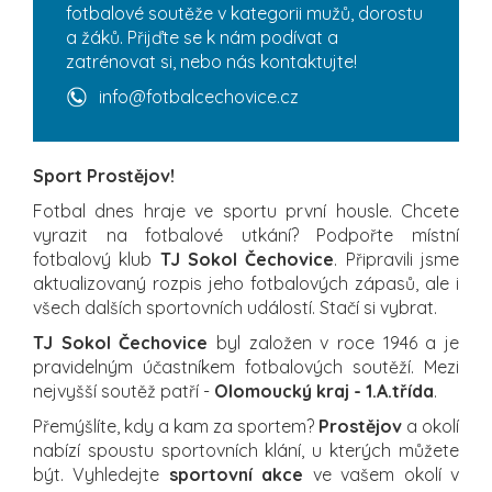
fotbalové soutěže v kategorii mužů, dorostu
a žáků. Přijďte se k nám podívat a
zatrénovat si, nebo nás kontaktujte!
info@fotbalcechovice.cz
Sport Prostějov!
Fotbal dnes hraje ve sportu první housle. Chcete
vyrazit na fotbalové utkání? Podpořte místní
fotbalový klub
TJ Sokol Čechovice
. Připravili jsme
aktualizovaný rozpis jeho fotbalových zápasů, ale i
všech dalších sportovních událostí. Stačí si vybrat.
TJ Sokol Čechovice
byl založen v roce 1946 a je
pravidelným účastníkem fotbalových soutěží. Mezi
nejvyšší soutěž patří -
Olomoucký kraj - 1.A.třída
.
Přemýšlíte, kdy a kam za sportem?
Prostějov
a okolí
nabízí spoustu sportovních klání, u kterých můžete
být. Vyhledejte
sportovní akce
ve vašem okolí v