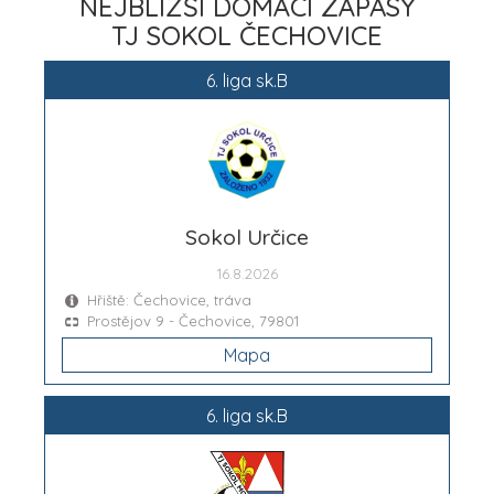
NEJBLIŽŠÍ DOMÁCÍ ZÁPASY
TJ SOKOL ČECHOVICE
6. liga sk.B
Sokol Určice
16.8.2026
Hřiště: Čechovice, tráva
Prostějov 9 - Čechovice, 79801
Mapa
6. liga sk.B