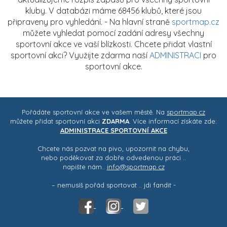
kluby. V databázi máme 68456 klubů, které jsou
připraveny pro vyhledání. - Na hlavní straně
sportmap.cz
můžete vyhledat pomocí zadání adresy všechny
sportovní akce ve vaší blízkosti. Chcete přidat vlastní
sportovní akci? Využijte zdarma naší
ADMINISTRACI
pro
sportovní akce.
Pořádáte sportovní akce ve vašem městě. Na
sportmap.cz
můžete přidat sportovní akci
ZDARMA
. Více informací získáte zde:
ADMINISTRACE SPORTOVNÍ AKCE
Chcete nás pozvat na pivo, upozornit na chybu,
nebo poděkovat za dobře odvedenou práci ..
napište nám..
info@sportmap.cz
– nemusíš pořád sportovat .. jdi fandit -