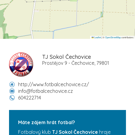
Leaflet
|
©
OpenStreetMap
contributors
TJ Sokol Čechovice
Prostějov 9 - Čechovice, 79801
http://www.fotbalcechovice.cz/
info@fotbalcechovice.cz
604222714
Máte zájem hrát fotbal?
Fotbalový klub
TJ Sokol Čechovice
hraje