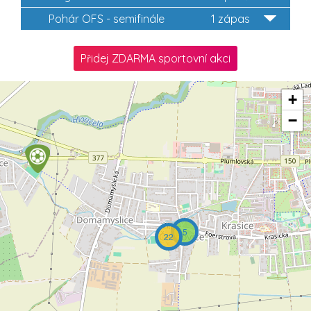
Pohár OFS - semifinále
1 zápas
Přidej ZDARMA sportovní akci
+
−
5
22