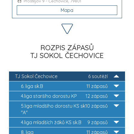
Prostějov 9 - Čechovice, 79801
Mapa
ROZPIS ZÁPASŮ
TJ SOKOL ČECHOVICE
TJ Sokol Čechovice
6 soutěží
6. liga sk.B
11 zápasů
4.liga staršího dorostu KP
12 zápasů
5.liga mladšího dorostu KS sk
10 zápasů
"A"
4.liga mladších žáků KS sk.B
9 zápasů
8. liga
11 zápasů