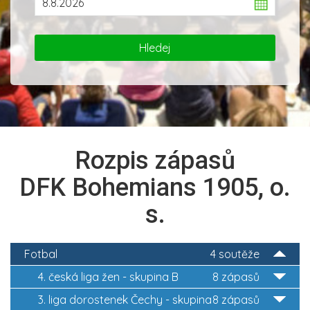
Rozpis zápasů
DFK Bohemians 1905, o.
s.
Fotbal
4 soutěže
4. česká liga žen - skupina B
8 zápasů
3. liga dorostenek Čechy - skupina
8 zápasů