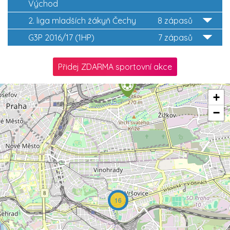
Východ
2. liga mladších žákyň Čechy
8 zápasů
G3P 2016/17 (1HP)
7 zápasů
Přidej ZDARMA sportovní akce
+
−
16