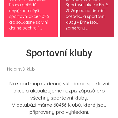
Praha pořádá
Sportovní akce v Brně
nejvýznamnější
2026 jsou na denním
sportovní akce 2026,
pořádku a sportovní
ale současně se v ní
kluby v Brně jsou
denně odehrají ...
zaměřeny ...
Sportovní kluby
Na sportmap.cz denně vkládáme sportovní
akce a aktualizujeme rozpis zápasů pro
všechny sportovní kluby.
V databázi máme 68456 klubů, které jsou
připraveny pro vyhledání.