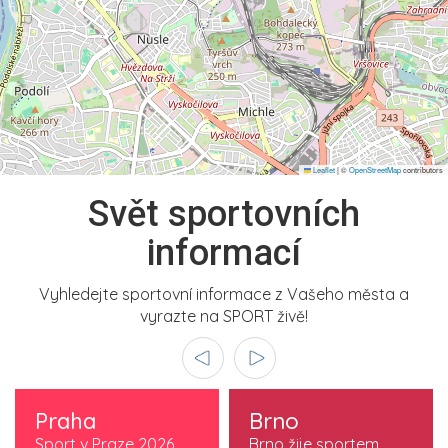
Leaflet
|
©
OpenStreetMap
contributors
Svět sportovních
informací
Vyhledejte sportovní informace z Vašeho města a
vyrazte na SPORT živě!
Praha
Brno
Sport v Praze 2026
Brno žije sportem.