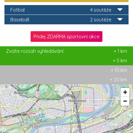
Fotbal
4 soutěže
Baseball
2 soutěže
Přidej ZDARMA sportovní akce
Zvolte rozsah vyhledávání:
+ 1 km
+ 5 km
+ 10 km
+ 20 km
+
−