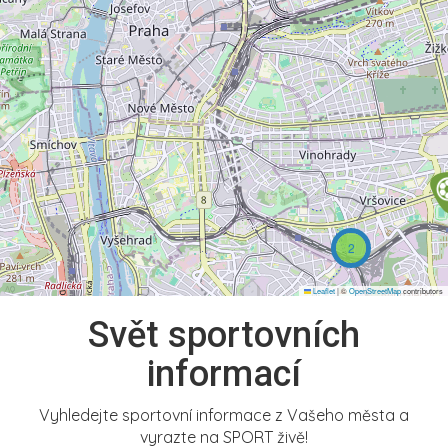
2
Leaflet
|
©
OpenStreetMap
contributors
Svět sportovních
informací
Vyhledejte sportovní informace z Vašeho města a
vyrazte na SPORT živě!