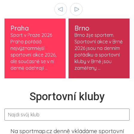
Praha
Brno
Sport v Praze 2026
Brno žije sportem.
Praha pořádá
Sportovní akce v Brně
nejvýznamnější
2026 jsou na denním
sportovní akce 2026,
pořádku a sportovní
ale současně se v ní
kluby v Brně jsou
denně odehrají ...
zaměřeny ...
Sportovní kluby
Na sportmap.cz denně vkládáme sportovní