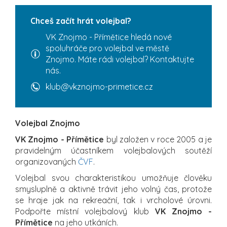
Chceš začít hrát volejbal?
VK Znojmo - Přímětice hledá nové
spoluhráče pro volejbal ve městě
Znojmo. Máte rádi volejbal? Kontaktujte
nás.
klub@vkznojmo-primetice.cz
Volejbal Znojmo
VK Znojmo - Přímětice
byl založen v roce 2005 a je
pravidelným účastníkem volejbalových soutěží
organizovaných
ČVF
.
Volejbal svou charakteristikou umožňuje člověku
smysluplně a aktivně trávit jeho volný čas, protože
se hraje jak na rekreační, tak i vrcholové úrovni.
Podpořte místní volejbalový klub
VK Znojmo -
Přímětice
na jeho utkáních.