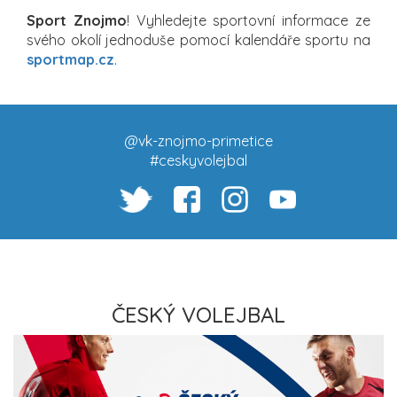
Sport Znojmo
! Vyhledejte sportovní informace ze
svého okolí jednoduše pomocí kalendáře sportu na
sportmap.cz
.
@vk-znojmo-primetice
#ceskyvolejbal
ČESKÝ VOLEJBAL