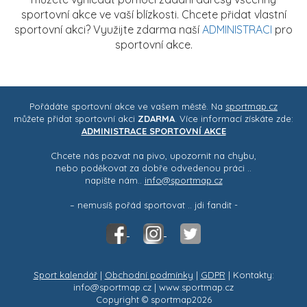
sportovní akce ve vaší blízkosti. Chcete přidat vlastní
sportovní akci? Využijte zdarma naší
ADMINISTRACI
pro
sportovní akce.
Pořádáte sportovní akce ve vašem městě. Na
sportmap.cz
můžete přidat sportovní akci
ZDARMA
. Více informací získáte zde:
ADMINISTRACE SPORTOVNÍ AKCE
Chcete nás pozvat na pivo, upozornit na chybu,
nebo poděkovat za dobře odvedenou práci ..
napište nám..
info@sportmap.cz
– nemusíš pořád sportovat .. jdi fandit -
Sport kalendář
|
Obchodní podmínky
|
GDPR
| Kontakty:
info@sportmap.cz | www.sportmap.cz
Copyright © sportmap2026