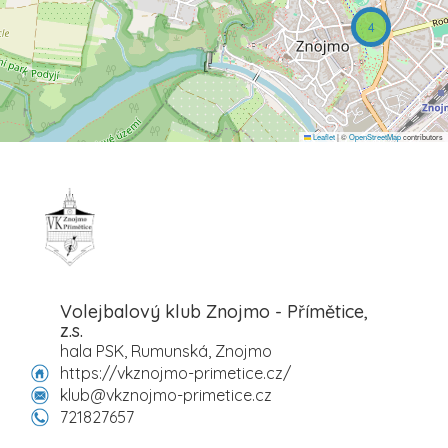
4
Leaflet
|
©
OpenStreetMap
contributors
Volejbalový klub Znojmo - Přímětice,
z.s.
hala PSK, Rumunská, Znojmo
https://vkznojmo-primetice.cz/
klub@vkznojmo-primetice.cz
721827657