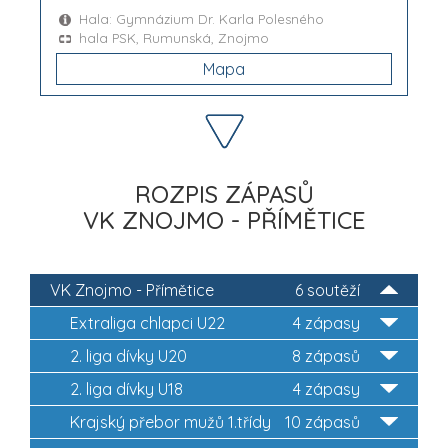
Hala: Gymnázium Dr. Karla Polesného
hala PSK, Rumunská, Znojmo
Mapa
ROZPIS ZÁPASŮ
VK ZNOJMO - PŘÍMĚTICE
VK Znojmo - Přímětice
6 soutěží
Extraliga chlapci U22
4 zápasy
2. liga dívky U20
8 zápasů
2. liga dívky U18
4 zápasy
Krajský přebor mužů 1.třídy
10 zápasů