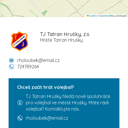
Leaflet
|
©
OpenStreetMap
contributors
TJ Tatran Hrušky, z.s.
Hřiště Tatran Hrušky
rholoubek@email.cz
724789264
Chceš začít hrát volejbal?
TJ Tatran Hrušky hledá nové spoluhráče
pro volejbal ve městě Hrušky. Máte rádi
volejbal? Kontaktujte nás.
rholoubek@email.cz