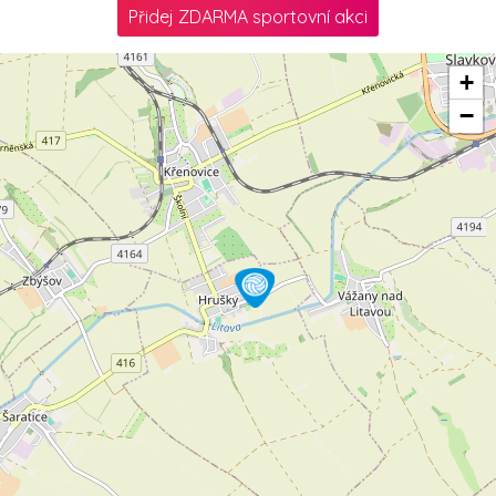
Přidej ZDARMA sportovní akci
+
−