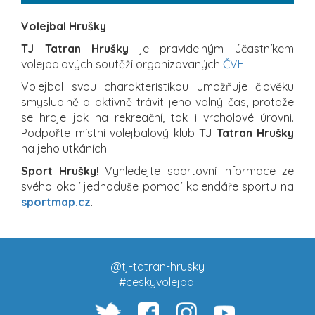
Volejbal Hrušky
TJ Tatran Hrušky
je pravidelným účastníkem
volejbalových soutěží organizovaných
ČVF
.
Volejbal svou charakteristikou umožňuje člověku
smysluplně a aktivně trávit jeho volný čas, protože
se hraje jak na rekreační, tak i vrcholové úrovni.
Podpořte místní volejbalový klub
TJ Tatran Hrušky
na jeho utkáních.
Sport Hrušky
! Vyhledejte sportovní informace ze
svého okolí jednoduše pomocí kalendáře sportu na
sportmap.cz
.
@tj-tatran-hrusky
#ceskyvolejbal