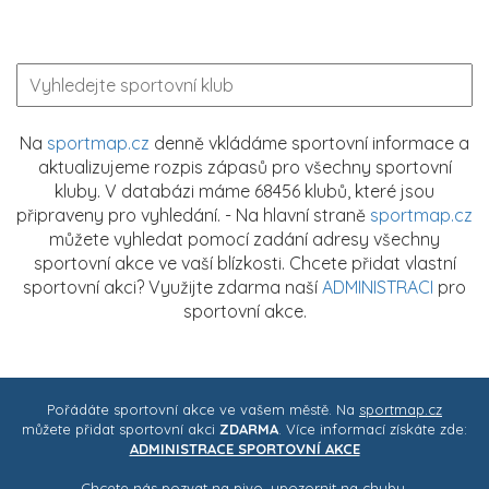
Na
sportmap.cz
denně vkládáme sportovní informace a
aktualizujeme rozpis zápasů pro všechny sportovní
kluby. V databázi máme 68456 klubů, které jsou
připraveny pro vyhledání. - Na hlavní straně
sportmap.cz
můžete vyhledat pomocí zadání adresy všechny
sportovní akce ve vaší blízkosti. Chcete přidat vlastní
sportovní akci? Využijte zdarma naší
ADMINISTRACI
pro
sportovní akce.
Pořádáte sportovní akce ve vašem městě. Na
sportmap.cz
můžete přidat sportovní akci
ZDARMA
. Více informací získáte zde:
ADMINISTRACE SPORTOVNÍ AKCE
Chcete nás pozvat na pivo, upozornit na chybu,