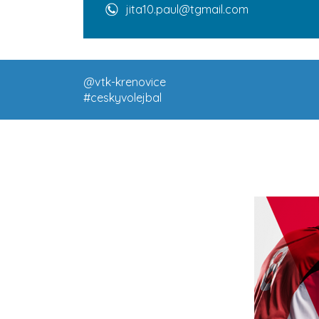
jita10.paul@tgmail.com
@vtk-krenovice
#ceskyvolejbal