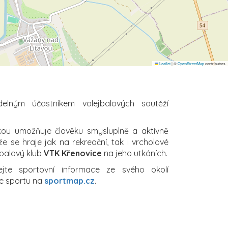
Leaflet
|
©
OpenStreetMap
contributors
elným účastníkem volejbalových soutěží
ikou umožňuje člověku smysluplně a aktivně
že se hraje jak na rekreační, tak i vrcholové
jbalový klub
VTK Křenovice
na jeho utkáních.
ejte sportovní informace ze svého okolí
e sportu na
sportmap.cz
.