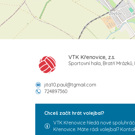
VTK Křenovice, z.s.
Sportovní hala, Bratří Mrázků,
jita10.paul@tgmail.com
724897360
Chceš začít hrát volejbal?
VTK Křenovice hledá nové spoluhráče
Křenovice. Máte rádi volejbal? Kontak