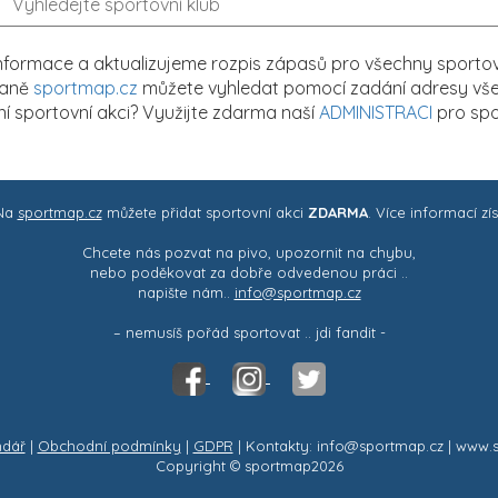
formace a aktualizujeme rozpis zápasů pro všechny sportovn
traně
sportmap.cz
můžete vyhledat pomocí zadání adresy všech
tní sportovní akci? Využijte zdarma naší
ADMINISTRACI
pro spo
 Na
sportmap.cz
můžete přidat sportovní akci
ZDARMA
. Více informací zí
Chcete nás pozvat na pivo, upozornit na chybu,
nebo poděkovat za dobře odvedenou práci ..
napište nám..
info@sportmap.cz
– nemusíš pořád sportovat .. jdi fandit -
ndář
|
Obchodní podmínky
|
GDPR
| Kontakty: info@sportmap.cz | www.
Copyright © sportmap2026