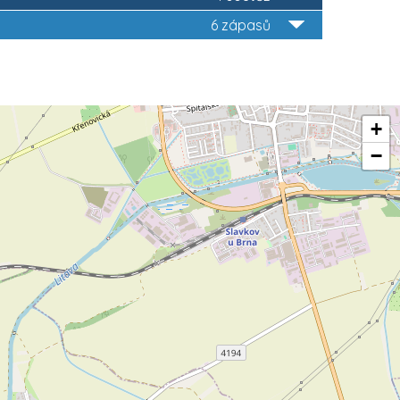
6 zápasů
+
−