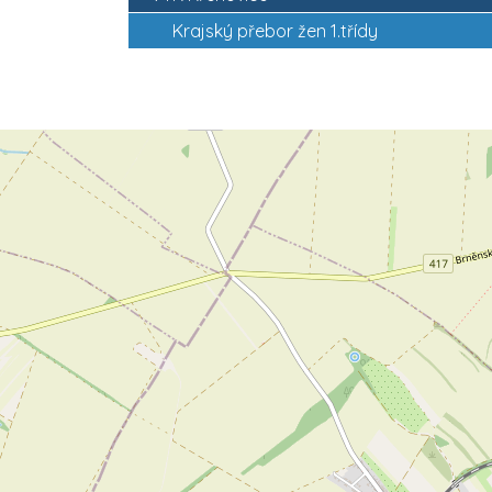
Krajský přebor žen 1.třídy