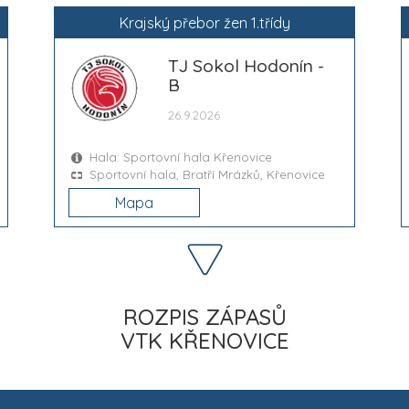
Krajský přebor žen 1.třídy
TJ Sokol Hodonín -
B
26.9.2026
Hala: Sportovní hala Křenovice
Sportovní hala, Bratří Mrázků, Křenovice
Mapa
ROZPIS ZÁPASŮ
VTK KŘENOVICE