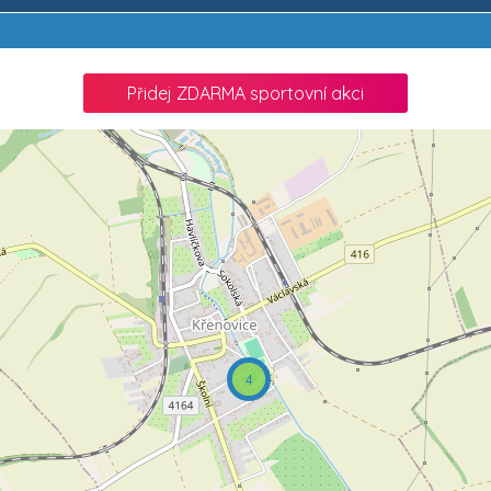
Přidej ZDARMA sportovní akci
4