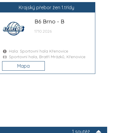
Krajský přebor žen 1.třídy
B6 Brno - B
17.10.2026
Hala: Sportovní hala Křenovice
Sportovní hala, Bratří Mrázků, Křenovice
Mapa
1 soutěž