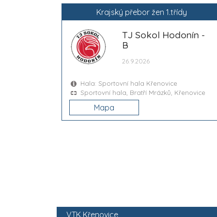
Krajský přebor žen 1.třídy
TJ Sokol Hodonín -
B
26.9.2026
Hala: Sportovní hala Křenovice
Sportovní hala, Bratří Mrázků, Křenovice
Mapa
VTK Křenovice