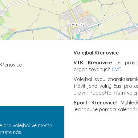
Volejbal Křenovice
VTK Křenovice
je pravid
 Křenovice
organizovaných
ČVF
.
Volejbal svou charakterist
trávit jeho volný čas, proto
úrovni. Podpořte místní vole
Sport Křenovice
! Vyhled
jednoduše pomocí kalendář
 pro volejbal ve městě
tujte nás.