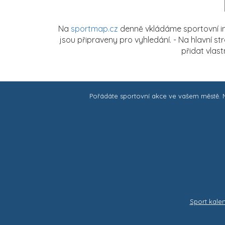
Na
sportmap.cz
denně vkládáme sportovní in
jsou připraveny pro vyhledání. - Na hlavní s
přidat vlas
Pořádáte sportovní akce ve vašem městě.
Sport kale