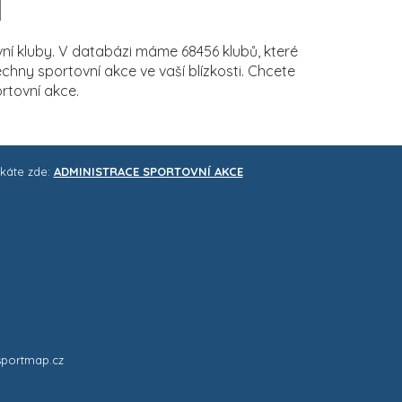
í kluby. V databázi máme 68456 klubů, které
ny sportovní akce ve vaší blízkosti. Chcete
rtovní akce.
skáte zde:
ADMINISTRACE SPORTOVNÍ AKCE
sportmap.cz