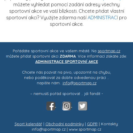
můžete vyhledat pomocí zadání adresy všechny
sportovní akce ve vaší blízkosti. Chcete přidat vlastní
sportovní akci? Využijte zdarma naší
ADMINISTRACI
pro
sportovní akce.
Pořádáte sportovní akce ve vašem městě. Na
sportmap.cz
můžete přidat sportovní akci
ZDARMA
. Více informací získáte zde:
ADMINISTRACE SPORTOVNÍ AKCE
Chcete nás pozvat na pivo, upozornit na chybu,
nebo poděkovat za dobře odvedenou práci ..
napište nám..
info@sportmap.cz
– nemusíš pořád sportovat .. jdi fandit -
Sport kalendář
|
Obchodní podmínky
|
GDPR
| Kontakty:
info@sportmap.cz | www.sportmap.cz