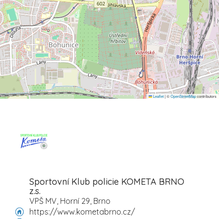
Leaflet
|
©
OpenStreetMap
contributors
Sportovní Klub policie KOMETA BRNO
z.s.
VPŠ MV, Horní 29, Brno
https://www.kometabrno.cz/