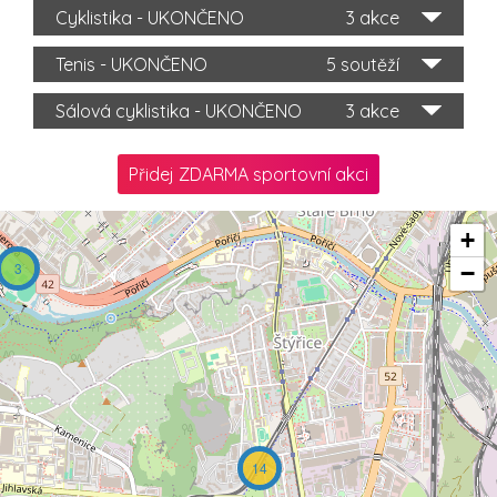
Cyklistika - UKONČENO
3 akce
Tenis - UKONČENO
5 soutěží
Sálová cyklistika - UKONČENO
3 akce
Přidej ZDARMA sportovní akci
+
3
−
14