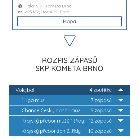
Hala: SKP Kometa Brno
VPŠ MV, Horní 29, Brno
Mapa
ROZPIS ZÁPASŮ
SKP KOMETA BRNO
Volejbal
4 soutěže
1. liga muži
7 zápasů
Chance Český pohár muži
5 zápasů
Krajský přebor mužů 1.třídy
12 zápasů
Krajský přebor žen 2.třídy
10 zápasů