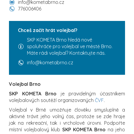
info@kometabrno.cz
776006406
Chceš začít hrát volejbal?
SKP KOMETA Brno hledá nové
spoluhráče pro volejbal ve městě Brno.
Máte rádi volejbal? Kontaktujte nás.
info@kometabrno.cz
Volejbal Brno
SKP KOMETA Brno
je pravidelným účastníkem
volejbalových soutěží organizovaných
ČVF
.
Volejbal v Brně umožňuje člověku smysluplně a
aktivně trávit jeho volný čas, protože se zde hraje
jak na rekreační, tak i vrcholové úrovni. Podpořte
místní volejbalový klub
SKP KOMETA Brno
na jeho