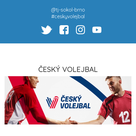
@tj-sokol-brno
#ceskyvolejbal
ČESKÝ VOLEJBAL