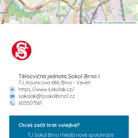
Leaflet
|
©
OpenStreetMap
contributors
Tělocvičná jednota Sokol Brno I
TJ, Kounicova 686, Brno - Veveří
https://www.sokolak.cz/
sokolak@tjsokolbrno1.cz
605507561
Chceš začít hrát volejbal?
TJ Sokol Brno I hledá nové spoluhráče