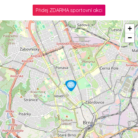
Přidej ZDARMA sportovní akci
+
−