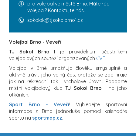
pro volejbal ve městě Brno. Máte rádi
volejbal? Kontaktujte nás.
sokolak@tjsokolbrno1.cz
Volejbal Brno - Veveří
TJ Sokol Brno I
je pravidelným účastníkem
volejbalových soutěží organizovaných
ČVF
.
Volejbal v Brně umožňuje člověku smysluplně a
aktivně trávit jeho volný čas, protože se zde hraje
jak na rekreační, tak i vrcholové úrovni. Podpořte
místní volejbalový klub
TJ Sokol Brno I
na jeho
utkáních.
Sport Brno - Veveří
! Vyhledejte sportovní
informace z Brna jednoduše pomocí kalendáře
sportu na
sportmap.cz
.