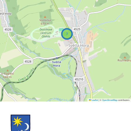
7
Leaflet
|
©
OpenStreetMap
contributors