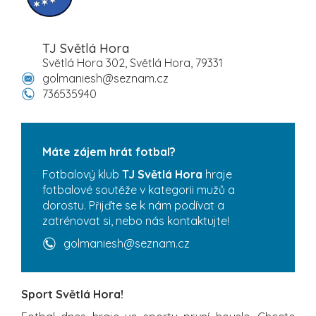
TJ Světlá Hora
Světlá Hora 302, Světlá Hora, 79331
golmaniesh@seznam.cz
736535940
Máte zájem hrát fotbal?
Fotbalový klub
TJ Světlá Hora
hraje
fotbalové soutěže v kategorii mužů a
dorostu. Přijďte se k nám podívat a
zatrénovat si, nebo nás kontaktujte!
golmaniesh@seznam.cz
Sport Světlá Hora!