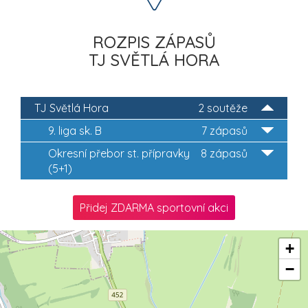
ROZPIS ZÁPASŮ
TJ SVĚTLÁ HORA
TJ Světlá Hora
2 soutěže
9. liga sk. B
7 zápasů
Okresní přebor st. přípravky
8 zápasů
(5+1)
Přidej ZDARMA sportovní akci
+
−