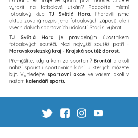
Fotbal dnes hraje ve sportu první housle. Chcete
vyrazit na fotbalové utkání? Podpořte místní
fotbalový klub
TJ Světlá Hora
. Připravili jsme
aktualizovaný rozpis jeho fotbalových zápasů, ale i
všech dalších sportovních událostí. Stačí si vybrat.
TJ Světlá Hora
je pravidelným účastníkem
fotbalových soutěží. Mezi nejvyšší soutěž patří -
Moravskoslezský kraj - Krajská soutěž dorost
.
Přemýšlíte, kdy a kam za sportem?
Bruntál
a okolí
nabízí spoustu sportovních klání, u kterých můžete
být. Vyhledejte
sportovní akce
ve vašem okolí v
našem
kalendáři sportu
.