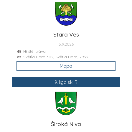
Stará Ves
5.9.2026
Hřiště: tráva
Světlá Hora 302, Světlá Hora, 79331
Mapa
9. liga sk. B
Široká Niva