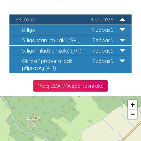
SK Zátor
4 soutěže
8. liga
9 zápasů
5. liga starších žáků (8+1)
7 zápasů
5. liga mladších žáků (7+1)
7 zápasů
Okresní přebor mladší
7 zápasů
přípravky (4+1)
Přidej ZDARMA sportovní akci
+
−