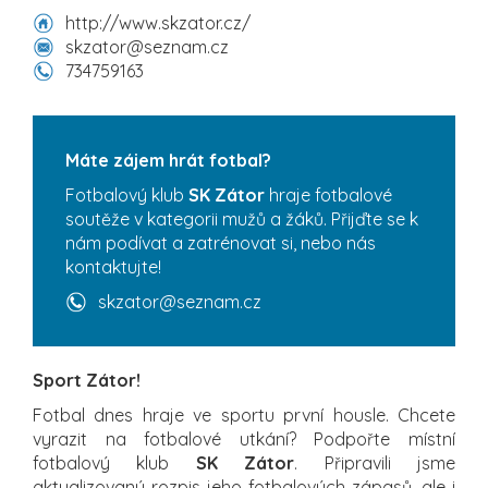
http://www.skzator.cz/
skzator@seznam.cz
734759163
Máte zájem hrát fotbal?
Fotbalový klub
SK Zátor
hraje fotbalové
soutěže v kategorii mužů a žáků. Přijďte se k
nám podívat a zatrénovat si, nebo nás
kontaktujte!
skzator@seznam.cz
Sport Zátor!
Fotbal dnes hraje ve sportu první housle. Chcete
vyrazit na fotbalové utkání? Podpořte místní
fotbalový klub
SK Zátor
. Připravili jsme
aktualizovaný rozpis jeho fotbalových zápasů, ale i