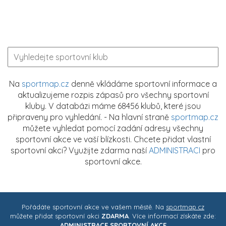
Na
sportmap.cz
denně vkládáme sportovní informace a
aktualizujeme rozpis zápasů pro všechny sportovní
kluby. V databázi máme 68456 klubů, které jsou
připraveny pro vyhledání. - Na hlavní straně
sportmap.cz
můžete vyhledat pomocí zadání adresy všechny
sportovní akce ve vaší blízkosti. Chcete přidat vlastní
sportovní akci? Využijte zdarma naší
ADMINISTRACI
pro
sportovní akce.
Pořádáte sportovní akce ve vašem městě. Na
sportmap.cz
můžete přidat sportovní akci
ZDARMA
. Více informací získáte zde:
ADMINISTRACE SPORTOVNÍ AKCE