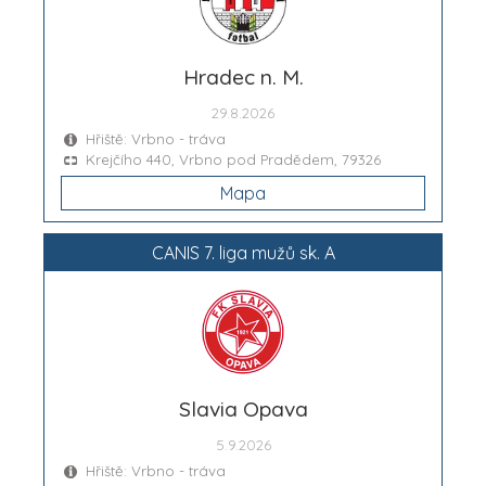
Hradec n. M.
29.8.2026
Hřiště: Vrbno - tráva
Krejčího 440, Vrbno pod Pradědem, 79326
Mapa
CANIS 7. liga mužů sk. A
Slavia Opava
5.9.2026
Hřiště: Vrbno - tráva