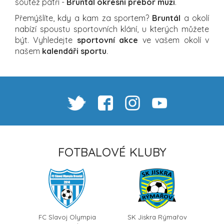
soutěž patří -
Bruntál okresní přebor muži
.
Přemýšlíte, kdy a kam za sportem?
Bruntál
a okolí
nabízí spoustu sportovních klání, u kterých můžete
být. Vyhledejte
sportovní akce
ve vašem okolí v
našem
kalendáři sportu
.
FOTBALOVÉ KLUBY
FC Slavoj Olympia
SK Jiskra Rýmařov