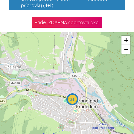
přípravky (4+1)
Přidej ZDARMA sportovní akci
+
−
21