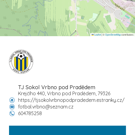
Leaflet
|
©
OpenStreetMap
contributors
TJ Sokol Vrbno pod Pradědem
Krejčího 440, Vrbno pod Pradědem, 79326
https://tjsokolvrbnopodpradedem.estranky.cz/
fotbal.vrbno@seznam.cz
604785258