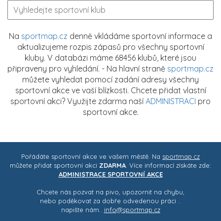
Na
sportmap.cz
denně vkládáme sportovní informace a
aktualizujeme rozpis zápasů pro všechny sportovní
kluby. V databázi máme 68456 klubů, které jsou
připraveny pro vyhledání. - Na hlavní straně
sportmap.cz
můžete vyhledat pomocí zadání adresy všechny
sportovní akce ve vaší blízkosti. Chcete přidat vlastní
sportovní akci? Využijte zdarma naší
ADMINISTRACI
pro
sportovní akce.
Pořádáte sportovní akce ve vašem městě. Na
sportmap.cz
můžete přidat sportovní akci
ZDARMA
. Více informací získáte zde:
ADMINISTRACE SPORTOVNÍ AKCE
Chcete nás pozvat na pivo, upozornit na chybu,
nebo poděkovat za dobře odvedenou práci ..
napište nám..
info@sportmap.cz