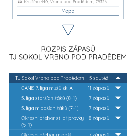
Krejčího 440, Vrbno pod Pradědem, 79326
Mapa
ROZPIS ZÁPASŮ
TJ SOKOL VRBNO POD PRADĚDEM
TJ Sokol Vrbno pod Pradědem
5 soutěží
CANIS 7. liga mužů sk. A
11 zápasů
5. liga starších žáků (8+1)
7 zápasů
5. liga mladších žáků (7+1)
7 zápasů
Okresní přebor st. přípravky
8 zápasů
(5+1)
Okresní přebor mladší
7 zápasů