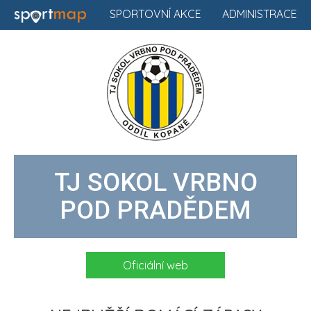
SPORTOVNÍ AKCE
ADMINISTRACE
TJ SOKOL VRBNO
POD PRADĚDEM
Oficiální web