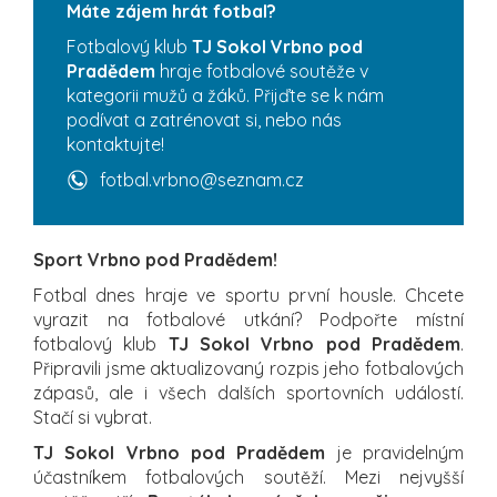
Máte zájem hrát fotbal?
Fotbalový klub
TJ Sokol Vrbno pod
Pradědem
hraje fotbalové soutěže v
kategorii mužů a žáků. Přijďte se k nám
podívat a zatrénovat si, nebo nás
kontaktujte!
fotbal.vrbno@seznam.cz
Sport Vrbno pod Pradědem!
Fotbal dnes hraje ve sportu první housle. Chcete
vyrazit na fotbalové utkání? Podpořte místní
fotbalový klub
TJ Sokol Vrbno pod Pradědem
.
Připravili jsme aktualizovaný rozpis jeho fotbalových
zápasů, ale i všech dalších sportovních událostí.
Stačí si vybrat.
TJ Sokol Vrbno pod Pradědem
je pravidelným
účastníkem fotbalových soutěží. Mezi nejvyšší