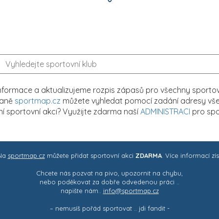
formace a aktualizujeme rozpis zápasů pro všechny sportovn
traně
sportmap.cz
můžete vyhledat pomocí zadání adresy všech
tní sportovní akci? Využijte zdarma naší
ADMINISTRACI
pro spo
 Na
sportmap.cz
můžete přidat sportovní akci
ZDARMA
. Více informací zí
Chcete nás pozvat na pivo, upozornit na chybu,
nebo poděkovat za dobře odvedenou práci ..
napište nám..
info@sportmap.cz
– nemusíš pořád sportovat .. jdi fandit -