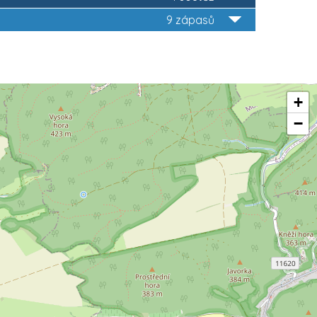
9 zápasů
+
−