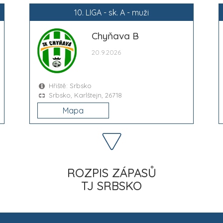
10. LIGA - sk. A - muži
Chyňava B
20.9.2026
Hřiště: Srbsko
Srbsko, Karlštejn, 26718
Mapa
ROZPIS ZÁPASŮ
TJ SRBSKO