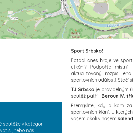
Sport Srbsko!
Fotbal dnes hraje ve sport
utkání? Podpořte místní 
aktualizovaný rozpis jeho
sportovních událostí. Stačí s
TJ Srbsko
je pravidelným ú
soutěž patří -
Beroun IV. tř
Přemýšlíte, kdy a kam z
sportovních klání, u který
vašem okolí v našem
kalend
é soutěže v kategorii
vat si, nebo nás