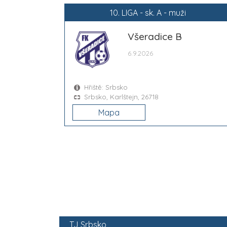
10. LIGA - sk. A - muži
Všeradice B
6.9.2026
Hřiště: Srbsko
Srbsko, Karlštejn, 26718
Mapa
TJ Srbsko