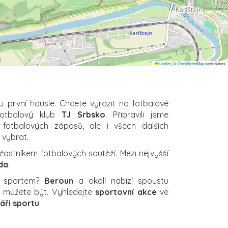
Leaflet
|
©
OpenStreetMap
contributors
u první housle. Chcete vyrazit na fotbalové
fotbalový klub
TJ Srbsko
. Připravili jsme
 fotbalových zápasů, ale i všech dalších
i vybrat.
častníkem fotbalových soutěží. Mezi nejvyšší
ída
.
a sportem?
Beroun
a okolí nabízí spoustu
ch můžete být. Vyhledejte
sportovní akce
ve
áři sportu
.