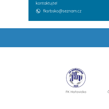
kontaktujte!
fksrbsko@seznam.cz
FK Hořovicko