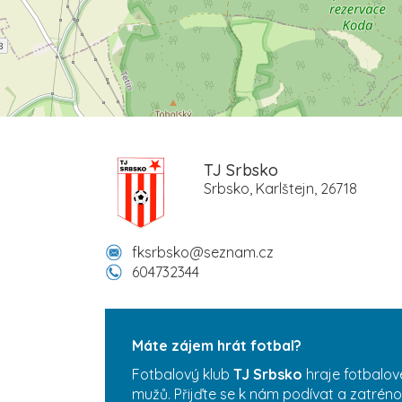
TJ Srbsko
Srbsko, Karlštejn, 26718
fksrbsko@seznam.cz
604732344
Máte zájem hrát fotbal?
Fotbalový klub
TJ Srbsko
hraje fotbalov
mužů. Přijďte se k nám podívat a zatréno