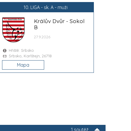
10. LIGA - sk. A - muži
Králův Dvůr - Sokol
B
27.9.2026
Hřiště: Srbsko
Srbsko, Karlštejn, 26718
Mapa
1 soutěž