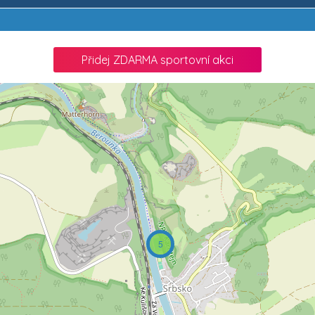
Přidej ZDARMA sportovní akci
5