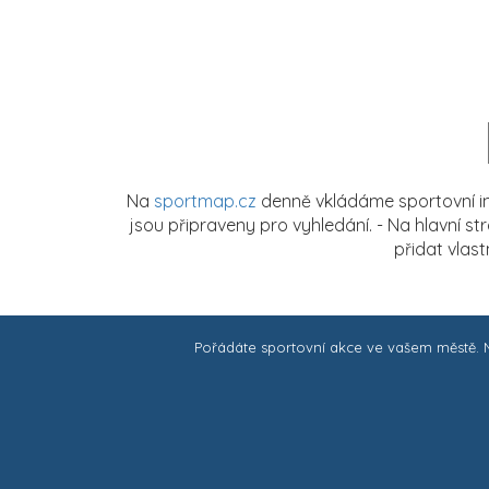
Na
sportmap.cz
denně vkládáme sportovní in
jsou připraveny pro vyhledání. - Na hlavní s
přidat vlas
Pořádáte sportovní akce ve vašem městě.