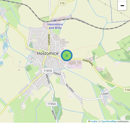
−
8
Leaflet
|
©
OpenStreetMap
contributors