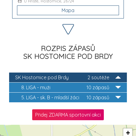
U Hřiště, Hostomice, 26724
Mapa
ROZPIS ZÁPASŮ
SK HOSTOMICE POD BRDY
SK Hostomice pod Brdy
2 soutěže
8. LIGA - muži
10 zápasů
5. LIGA - sk. B - mladší žáci
10 zápasů
Přidej ZDARMA sportovní akci
+