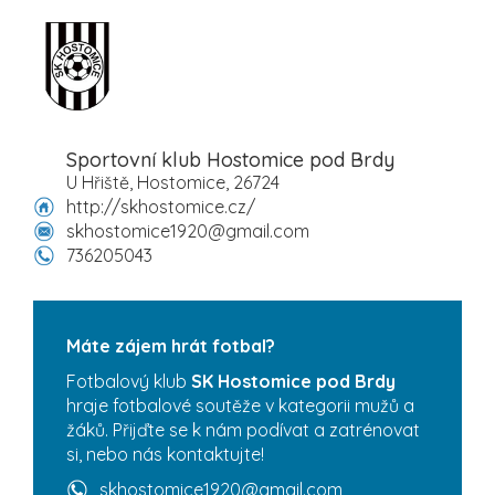
Sportovní klub Hostomice pod Brdy
U Hřiště, Hostomice, 26724
http://skhostomice.cz/
skhostomice1920@gmail.com
736205043
Máte zájem hrát fotbal?
Fotbalový klub
SK Hostomice pod Brdy
hraje fotbalové soutěže v kategorii mužů a
žáků. Přijďte se k nám podívat a zatrénovat
si, nebo nás kontaktujte!
skhostomice1920@gmail.com