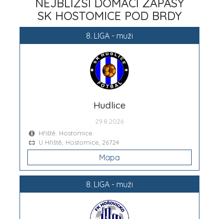
NEJBLIŽŠÍ DOMÁCÍ ZÁPASY
SK HOSTOMICE POD BRDY
8. LIGA - muži
Hudlice
29.8.2026
Hřiště: Hostomice
U Hřiště, Hostomice, 26724
Mapa
8. LIGA - muži