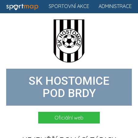
SPORTOVNÍ AKCE
ADMINISTRACE
SK HOSTOMICE
POD BRDY
Oficiální web