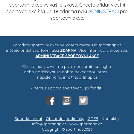
sportovní akce ve vaší blízkosti. Chcete přidat vlastní
sportovní akci? Využijte zdarma naší
ADMINISTRACI
pro
sportovní akce.
Pořádáte sportovní akce ve vašem městě. Na
sportmap.cz
můžete přidat sportovní akci
ZDARMA
. Více informací získáte zde:
ADMINISTRACE SPORTOVNÍ AKCE
Chcete nás pozvat na pivo, upozornit na chybu,
nebo poděkovat za dobře odvedenou práci ..
napište nám..
info@sportmap.cz
– nemusíš pořád sportovat .. jdi fandit -
Sport kalendář
|
Obchodní podmínky
|
GDPR
| Kontakty:
info@sportmap.cz | www.sportmap.cz
Copyright © sportmap2026