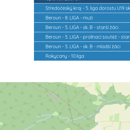
Středočeský kraj -
5. liga dorostu U19 s
Beroun -
8. LIGA - muži
Beroun -
5. LIGA - sk. B - starší žáci
Beroun -
5. LIGA - prolínací soutěž - star
Beroun -
5. LIGA - sk. B - mladší žáci
Rokycany -
10.liga