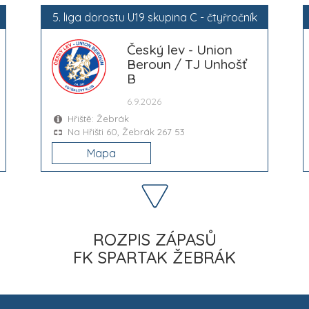
5. liga dorostu U19 skupina C - čtyřročník
Český lev - Union
Beroun / TJ Unhošť
B
6.9.2026
Hřiště: Žebrák
Na Hřišti 60, Žebrák 267 53
Mapa
ROZPIS ZÁPASŮ
FK SPARTAK ŽEBRÁK