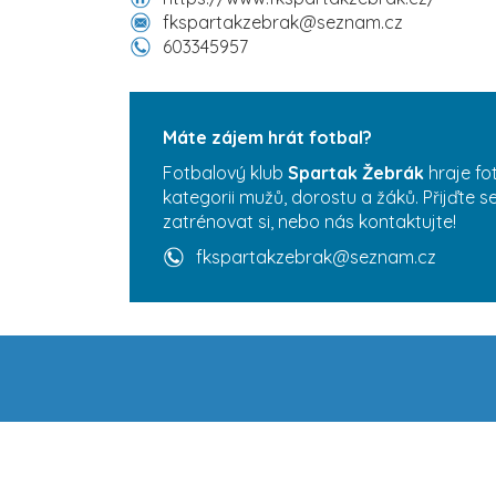
fkspartakzebrak@seznam.cz
603345957
Máte zájem hrát fotbal?
Fotbalový klub
Spartak Žebrák
hraje fo
kategorii mužů, dorostu a žáků. Přijďte 
zatrénovat si, nebo nás kontaktujte!
fkspartakzebrak@seznam.cz