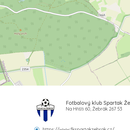
Fotbalový klub Spartak Žeb
Na Hřišti 60, Žebrák 267 53
https://www.fkspartakzebrak.cz/