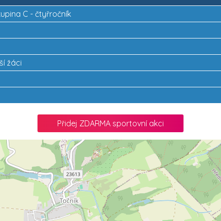
kupina C - čtyřročník
ší žáci
Přidej ZDARMA sportovní akci