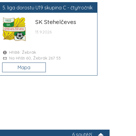
5. liga dorostu U19 skupina C - čtyřročník
SK Stehelčeves
13.9.2026
Hřiště: Žebrák
Na Hřišti 60, Žebrák 267 53
Mapa
6 soutěží