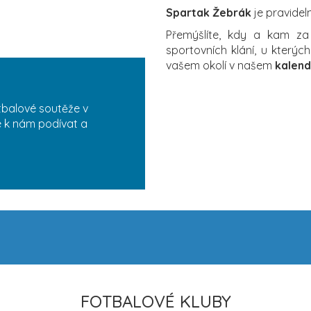
Spartak Žebrák
je pravidel
Přemýšlíte, kdy a kam z
sportovních klání, u který
vašem okolí v našem
kalend
tbalové soutěže v
se k nám podívat a
FOTBALOVÉ KLUBY