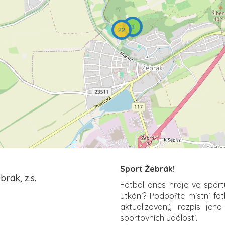
3
22
Sport Žebrák!
rák, z.s.
Fotbal dnes hraje ve sport
utkání? Podpořte místní fo
aktualizovaný rozpis jeho
sportovních událostí.