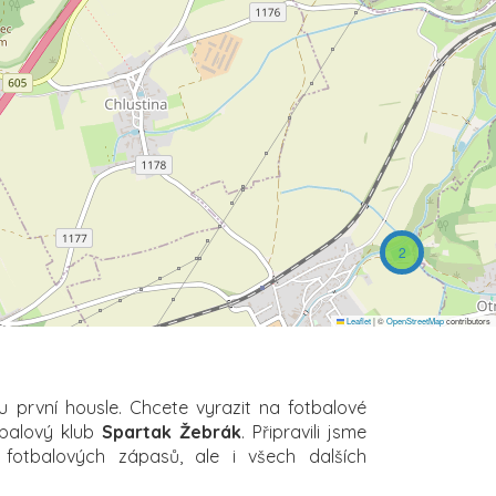
2
Leaflet
|
©
OpenStreetMap
contributors
u první housle. Chcete vyrazit na fotbalové
tbalový klub
Spartak Žebrák
. Připravili jsme
 fotbalových zápasů, ale i všech dalších