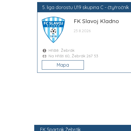
5. liga dorostu U19 skupina C - čtyřročník
FK Slavoj Kladno
23.8.2026
Hřiště: Žebrák
Na Hřišti 60, Žebrák 267 53
Mapa
FK Spartak Žebrák