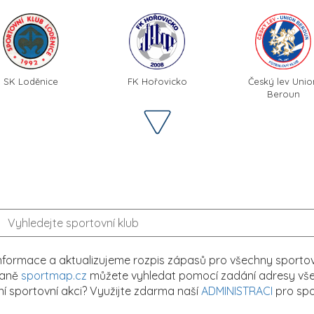
Český lev Unio
SK Loděnice
FK Hořovicko
Beroun
formace a aktualizujeme rozpis zápasů pro všechny sportovn
traně
sportmap.cz
můžete vyhledat pomocí zadání adresy všech
tní sportovní akci? Využijte zdarma naší
ADMINISTRACI
pro spo