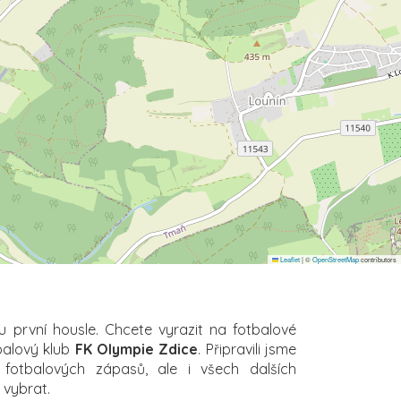
Leaflet
|
©
OpenStreetMap
contributors
u první housle. Chcete vyrazit na fotbalové
balový klub
FK Olympie Zdice
. Připravili jsme
 fotbalových zápasů, ale i všech dalších
i vybrat.