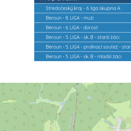
Středočeský kraj -
6. liga skupina A
Beroun -
8. LIGA - muži
Beroun -
6. LIGA - dorost
Beroun -
5. LIGA - sk. B - starší žáci
Beroun -
5. LIGA - prolínací soutěž - star
Beroun -
5. LIGA - sk. B - mladší žáci