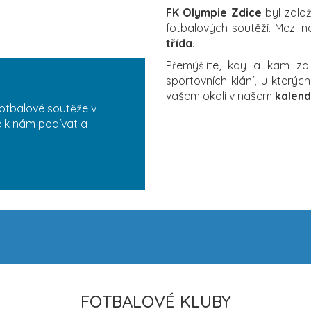
FK Olympie Zdice
byl založ
fotbalových soutěží. Mezi n
třída
.
Přemýšlíte, kdy a kam z
sportovních klání, u který
vašem okolí v našem
kalend
fotbalové soutěže v
se k nám podívat a
FOTBALOVÉ KLUBY