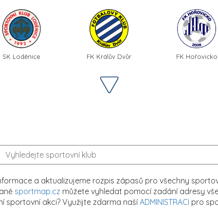
SK Loděnice
FK Králův Dvůr
FK Hořovicko
formace a aktualizujeme rozpis zápasů pro všechny sportovn
traně
sportmap.cz
můžete vyhledat pomocí zadání adresy všech
tní sportovní akci? Využijte zdarma naší
ADMINISTRACI
pro spo