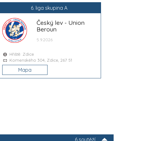
6. liga skupina A
Český lev - Union
Beroun
5.9.2026
Hřiště: Zdice
Komenského 304, Zdice, 267 51
Mapa
6 soutěží