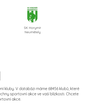
SK Horymír
Neumětely
í kluby. V databázi máme 68456 klubů, které
ny sportovní akce ve vaší blízkosti. Chcete
rtovní akce.