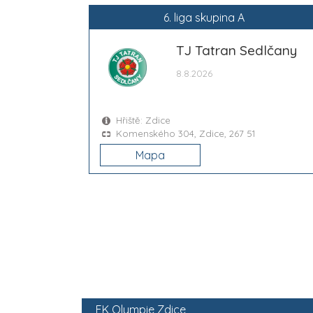
6. liga skupina A
TJ Tatran Sedlčany
8.8.2026
Hřiště: Zdice
Komenského 304, Zdice, 267 51
Mapa
FK Olympie Zdice