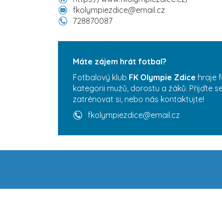
fkolympiezdice@email.cz
728870087
Máte zájem hrát fotbal?
Fotbalový klub
FK Olympie Zdice
hraje 
kategorii mužů, dorostu a žáků. Přijďte 
zatrénovat si, nebo nás kontaktujte!
fkolympiezdice@email.cz