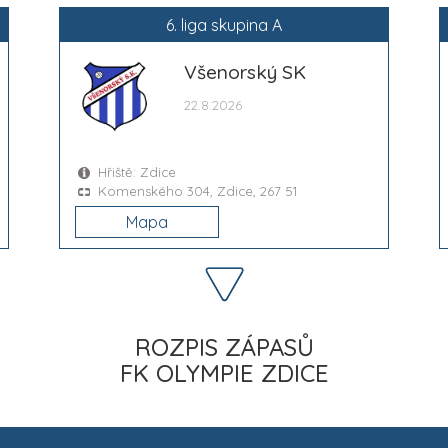
6. liga skupina A
Všenorský SK
22.8.2026
Hřiště: Zdice
Komenského 304, Zdice, 267 51
Mapa
ROZPIS ZÁPASŮ
FK OLYMPIE ZDICE