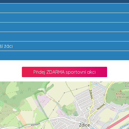
ší žáci
Přidej ZDARMA sportovní akci