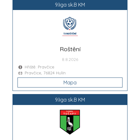
9.liga sk.B KM
Roštění
8.8.2026
Hřiště: Pravčice
Pravčice, 76824 Hulín
Mapa
9.liga sk.B KM