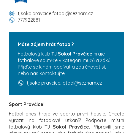
tjsokolpravcice.fotbal@seznam.cz
777922881
Máte zájem hrát fotbal?
Fotbalový klub
TJ Sokol Pravčice
hraje
fotbalové soutěže v kategorii mužů a žáků.
Přijďte se k nám podívat a zatrénovat si,
nebo nás kontaktujte!
tjsokolpravcice.fotbal@seznam.cz
Sport Pravčice!
Fotbal dnes hraje ve sportu první housle. Chcete
vyrazit na fotbalové utkání? Podpořte místní
fotbalový klub
TJ Sokol Pravčice
. Připravili jsme