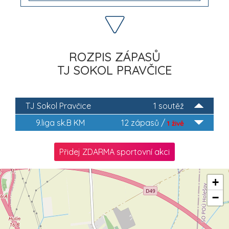
ROZPIS ZÁPASŮ
TJ SOKOL PRAVČICE
TJ Sokol Pravčice
1 soutěž
9.liga sk.B KM
12 zápasů /
1 živě
Přidej ZDARMA sportovní akci
+
−