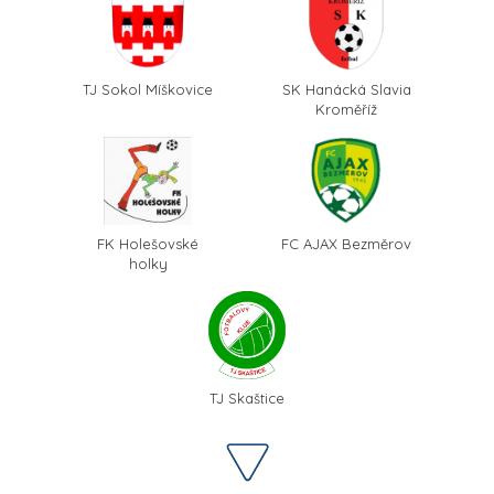
TJ Sokol Míškovice
SK Hanácká Slavia
Kroměříž
FK Holešovské
FC AJAX Bezměrov
holky
TJ Skaštice