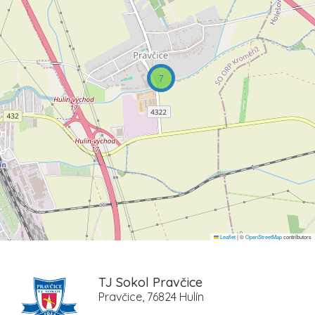
7
Leaflet
|
©
OpenStreetMap
contributors
TJ Sokol Pravčice
Pravčice, 76824 Hulín