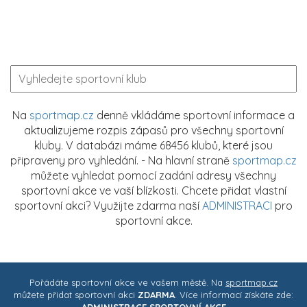
Na
sportmap.cz
denně vkládáme sportovní informace a
aktualizujeme rozpis zápasů pro všechny sportovní
kluby. V databázi máme 68456 klubů, které jsou
připraveny pro vyhledání. - Na hlavní straně
sportmap.cz
můžete vyhledat pomocí zadání adresy všechny
sportovní akce ve vaší blízkosti. Chcete přidat vlastní
sportovní akci? Využijte zdarma naší
ADMINISTRACI
pro
sportovní akce.
Pořádáte sportovní akce ve vašem městě. Na
sportmap.cz
můžete přidat sportovní akci
ZDARMA
. Více informací získáte zde:
ADMINISTRACE SPORTOVNÍ AKCE