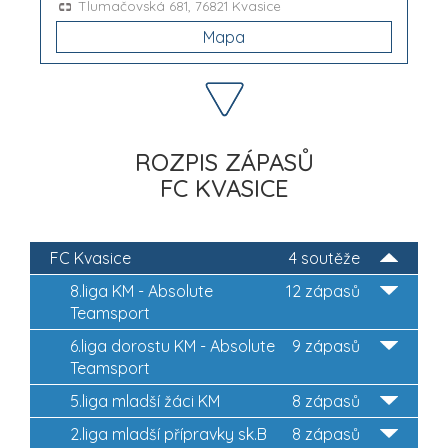
Tlumačovská 681, 76821 Kvasice
Mapa
ROZPIS ZÁPASŮ
FC KVASICE
FC Kvasice
4 soutěže
8.liga KM - Absolute
12 zápasů
Teamsport
6.liga dorostu KM - Absolute
9 zápasů
Teamsport
5.liga mladší žáci KM
8 zápasů
2.liga mladší přípravky sk.B
8 zápasů