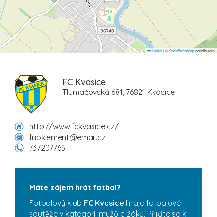
Leaflet
|
©
OpenStreetMap
contributors
FC Kvasice
Tlumačovská 681, 76821 Kvasice
http://www.fckvasice.cz/
filipklement@email.cz
737207766
Máte zájem hrát fotbal?
Fotbalový klub
FC Kvasice
hraje fotbalové
soutěže v kategorii mužů a žáků. Přijďte se k