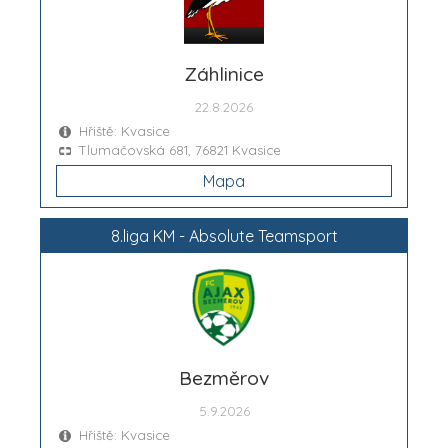
Záhlinice
22.8.2026
Hřiště: Kvasice
Tlumačovská 681, 76821 Kvasice
Mapa
8.liga KM - Absolute Teamsport
Bezměrov
5.9.2026
Hřiště: Kvasice