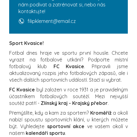
nám podívat a zatrénovat si, nebo nás
kontaktujte!
filipklement@email.cz
Sport Kvasice!
Fotbal dnes hraje ve sportu první housle. Chcete
vyrazit na fotbalové utkání? Podpořte místní
fotbalový klub
FC Kvasice
. Připravili jsme
aktualizovaný rozpis jeho fotbalových zápasů, ale i
všech dalších sportovních událostí. Stačí si vybrat.
FC Kvasice
byl založen v roce 1931 a je pravidelným
účastníkem fotbalových soutěží. Mezi nejvyšší
soutěž patří -
Zlínský kraj - Krajský přebor
.
Přemýšlíte, kdy a kam za sportem?
Kroměříž
a okolí
nabízí spoustu sportovních klání, u kterých můžete
být. Vyhledejte
sportovní akce
ve vašem okolí v
našem
kalendáři sportu
.