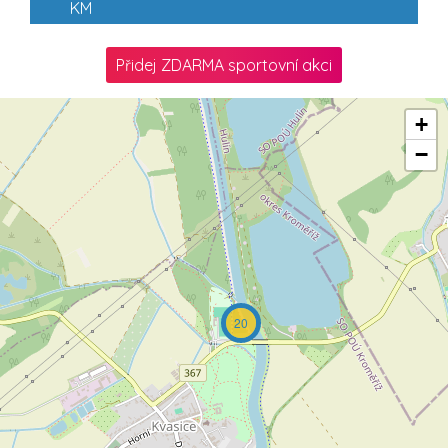
KM
Přidej ZDARMA sportovní akci
+
−
20