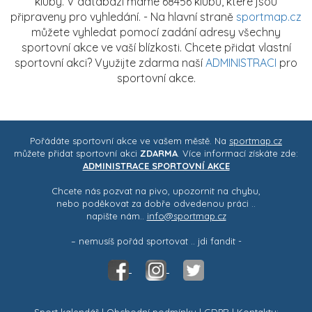
kluby. V databázi máme 68456 klubů, které jsou
připraveny pro vyhledání. - Na hlavní straně
sportmap.cz
můžete vyhledat pomocí zadání adresy všechny
sportovní akce ve vaší blízkosti. Chcete přidat vlastní
sportovní akci? Využijte zdarma naší
ADMINISTRACI
pro
sportovní akce.
Pořádáte sportovní akce ve vašem městě. Na
sportmap.cz
můžete přidat sportovní akci
ZDARMA
. Více informací získáte zde:
ADMINISTRACE SPORTOVNÍ AKCE
Chcete nás pozvat na pivo, upozornit na chybu,
nebo poděkovat za dobře odvedenou práci ..
napište nám..
info@sportmap.cz
– nemusíš pořád sportovat .. jdi fandit -
Sport kalendář
|
Obchodní podmínky
|
GDPR
| Kontakty: