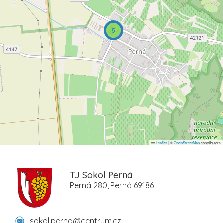
5
Leaflet
|
©
OpenStreetMap
contributors
TJ Sokol Perná
Perná 280, Perná 69186
sokol.perna@centrum.cz