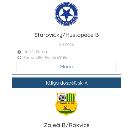
Starovičky/Hustopeče B
6.9.2026
Hřiště: Perná
Perná 280, Perná 69186
Mapa
10.liga dospělí, sk. A
Zaječí B/Rakvice