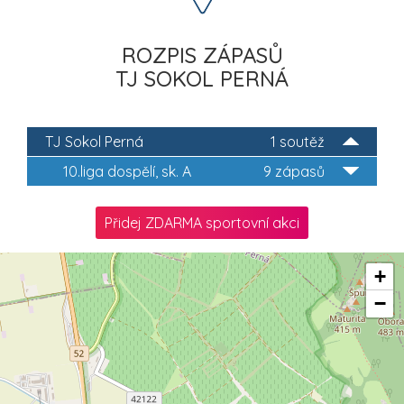
ROZPIS ZÁPASŮ
TJ SOKOL PERNÁ
TJ Sokol Perná
1 soutěž
10.liga dospělí, sk. A
9 zápasů
Přidej ZDARMA sportovní akci
+
−