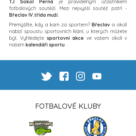
TJ Sokol Perná
je pravidelným účastníkem
fotbalových soutěží. Mezi nejvyšší soutěž patří -
Břeclav IV.třída muži
.
Přemýšlíte, kdy a kam za sportem?
Břeclav
a okolí
nabízí spoustu sportovních klání, u kterých můžete
být. Vyhledejte
sportovní akce
ve vašem okolí v
našem
kalendáři sportu
.
FOTBALOVÉ KLUBY