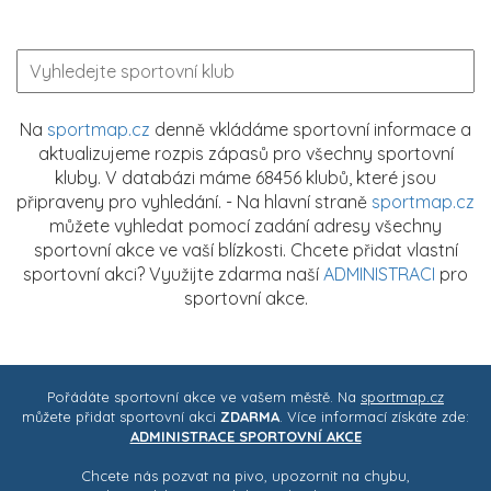
Na
sportmap.cz
denně vkládáme sportovní informace a
aktualizujeme rozpis zápasů pro všechny sportovní
kluby. V databázi máme 68456 klubů, které jsou
připraveny pro vyhledání. - Na hlavní straně
sportmap.cz
můžete vyhledat pomocí zadání adresy všechny
sportovní akce ve vaší blízkosti. Chcete přidat vlastní
sportovní akci? Využijte zdarma naší
ADMINISTRACI
pro
sportovní akce.
Pořádáte sportovní akce ve vašem městě. Na
sportmap.cz
můžete přidat sportovní akci
ZDARMA
. Více informací získáte zde:
ADMINISTRACE SPORTOVNÍ AKCE
Chcete nás pozvat na pivo, upozornit na chybu,