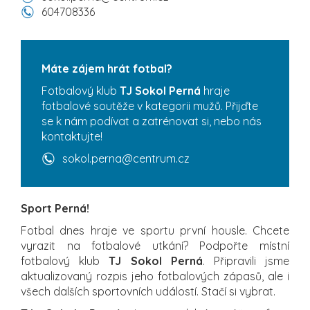
604708336
Máte zájem hrát fotbal?
Fotbalový klub
TJ Sokol Perná
hraje
fotbalové soutěže v kategorii mužů. Přijďte
se k nám podívat a zatrénovat si, nebo nás
kontaktujte!
sokol.perna@centrum.cz
Sport Perná!
Fotbal dnes hraje ve sportu první housle. Chcete
vyrazit na fotbalové utkání? Podpořte místní
fotbalový klub
TJ Sokol Perná
. Připravili jsme
aktualizovaný rozpis jeho fotbalových zápasů, ale i
všech dalších sportovních událostí. Stačí si vybrat.