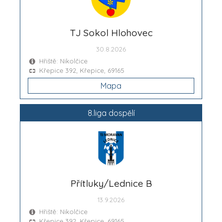
TJ Sokol Hlohovec
30.8.2026
Hřiště: Nikolčice
Křepice 392, Křepice, 69165
Mapa
8.liga dospělí
Přítluky/Lednice B
13.9.2026
Hřiště: Nikolčice
Křepice 392, Křepice, 69165