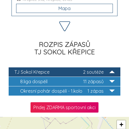
Mapa
ROZPIS ZÁPASŮ
TJ SOKOL KŘEPICE
TJ Sokol Křepice
2 soutěže
8.liga dospělí
11 zápasů
Okresní pohár dospělí - 1.kolo
1 zápas
Přidej ZDARMA sportovní akci
+