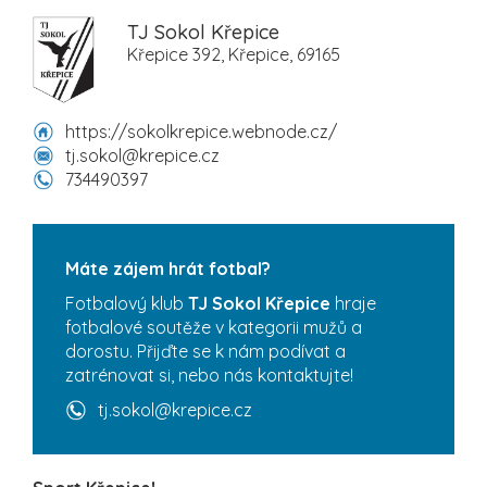
TJ Sokol Křepice
Křepice 392, Křepice, 69165
https://sokolkrepice.webnode.cz/
tj.sokol@krepice.cz
734490397
Máte zájem hrát fotbal?
Fotbalový klub
TJ Sokol Křepice
hraje
fotbalové soutěže v kategorii mužů a
dorostu. Přijďte se k nám podívat a
zatrénovat si, nebo nás kontaktujte!
tj.sokol@krepice.cz