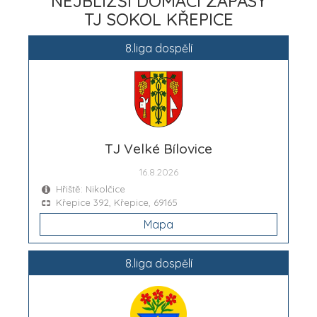
NEJBLIŽŠÍ DOMÁCÍ ZÁPASY
TJ SOKOL KŘEPICE
8.liga dospělí
TJ Velké Bílovice
16.8.2026
Hřiště: Nikolčice
Křepice 392, Křepice, 69165
Mapa
8.liga dospělí