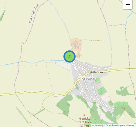
−
7
Leaflet
|
©
OpenStreetMap
contributors