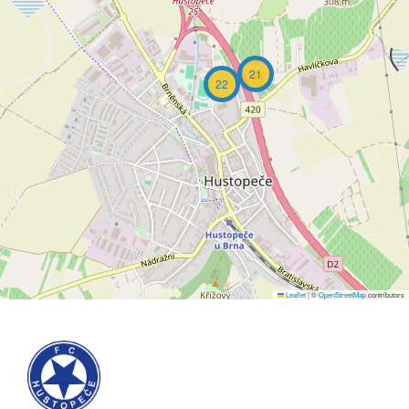
21
22
Leaflet
|
©
OpenStreetMap
contributors