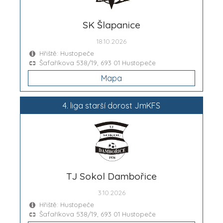
SK Šlapanice
18.10.2026
Hřiště: Hustopeče
Šafaříkova 538/19, 693 01 Hustopeče
Mapa
4. liga starší dorost JmKFS
TJ Sokol Dambořice
3.10.2026
Hřiště: Hustopeče
Šafaříkova 538/19, 693 01 Hustopeče