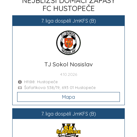
NEJBLIŽŠÍ DOMÁCÍ ZÁPASY
FC HUSTOPEČE
7. liga dospělí JmKFS (B)
TJ Sokol Nosislav
4.10.2026
Hřiště: Hustopeče
Šafaříkova 538/19, 693 01 Hustopeče
Mapa
7. liga dospělí JmKFS (B)