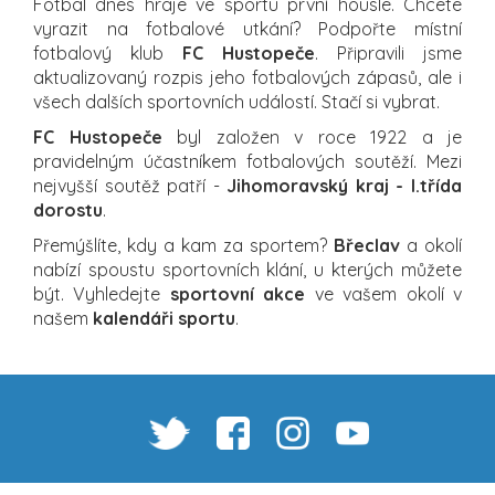
Fotbal dnes hraje ve sportu první housle. Chcete
vyrazit na fotbalové utkání? Podpořte místní
fotbalový klub
FC Hustopeče
. Připravili jsme
aktualizovaný rozpis jeho fotbalových zápasů, ale i
všech dalších sportovních událostí. Stačí si vybrat.
FC Hustopeče
byl založen v roce 1922 a je
pravidelným účastníkem fotbalových soutěží. Mezi
nejvyšší soutěž patří -
Jihomoravský kraj - I.třída
dorostu
.
Přemýšlíte, kdy a kam za sportem?
Břeclav
a okolí
nabízí spoustu sportovních klání, u kterých můžete
být. Vyhledejte
sportovní akce
ve vašem okolí v
našem
kalendáři sportu
.