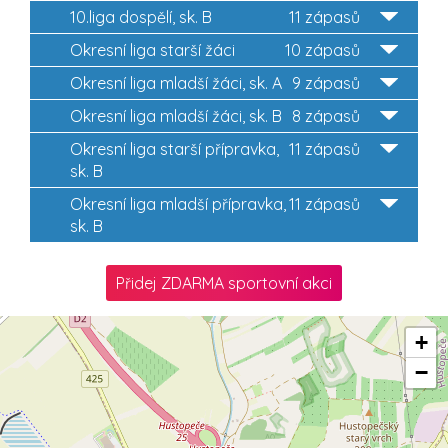
10.liga dospělí, sk. B
11 zápasů
Okresní liga starší žáci
10 zápasů
Okresní liga mladší žáci, sk. A
9 zápasů
Okresní liga mladší žáci, sk. B
8 zápasů
Okresní liga starší přípravka,
11 zápasů
sk. B
Okresní liga mladší přípravka,
11 zápasů
sk. B
Přidej ZDARMA sportovní akci
+
−