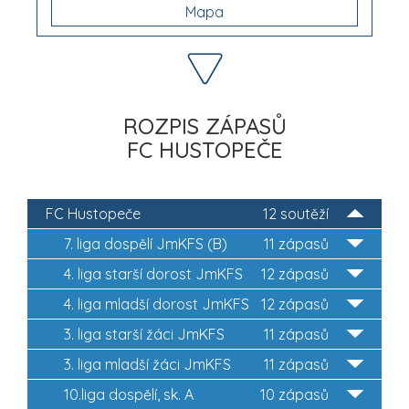
Mapa
ROZPIS ZÁPASŮ
FC HUSTOPEČE
FC Hustopeče
12 soutěží
7. liga dospělí JmKFS (B)
11 zápasů
4. liga starší dorost JmKFS
12 zápasů
4. liga mladší dorost JmKFS
12 zápasů
3. liga starší žáci JmKFS
11 zápasů
3. liga mladší žáci JmKFS
11 zápasů
10.liga dospělí, sk. A
10 zápasů