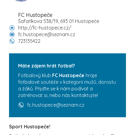
FC Hustopeče
Šafaříkova 538/19, 693 01 Hustopeče
http://fc-hustopece.cz/
fc.hustopece@seznam.cz
723135422
Máte zájem hrát fotbal?
Fotbalový klub
FC Hustopeče
hraje
fotbalové soutěže v kategorii mužů, dorostu
a žáků. Přijďte se k nám podívat a
zatrénovat si, nebo nás kontaktujte!
fc.hustopece@seznam.cz
Sport Hustopeče!