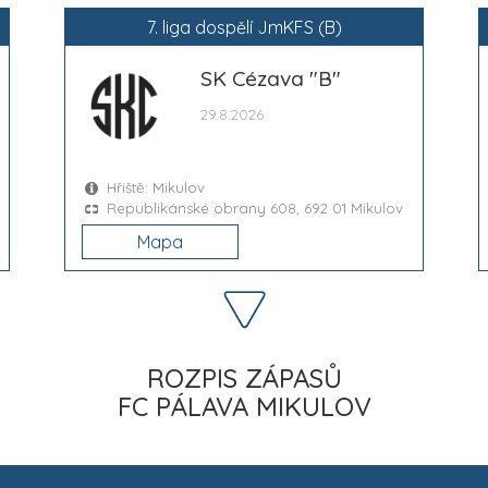
7. liga dospělí JmKFS (B)
SK Cézava "B"
29.8.2026
Hřiště: Mikulov
Republikánské obrany 608, 692 01 Mikulov
Mapa
ROZPIS ZÁPASŮ
FC PÁLAVA MIKULOV