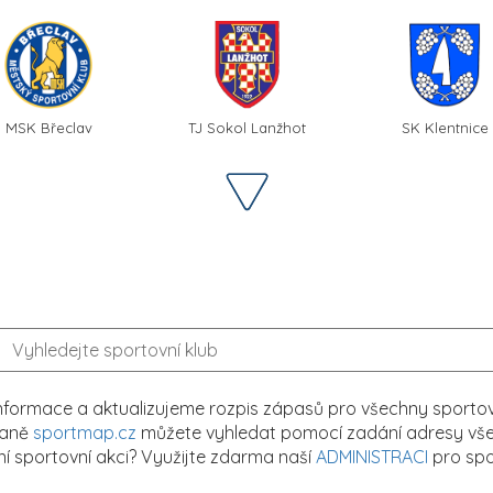
MSK Břeclav
TJ Sokol Lanžhot
SK Klentnice
formace a aktualizujeme rozpis zápasů pro všechny sportovn
traně
sportmap.cz
můžete vyhledat pomocí zadání adresy všech
tní sportovní akci? Využijte zdarma naší
ADMINISTRACI
pro spo