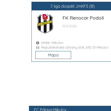
7. liga dospělí JmKFS (B)
FK Renocar Podolí
15.8.2026
Hřiště: Mikulov
Republikánské obrany 608, 692 01 Mikulov
Mapa
FC Pálava Mikulov