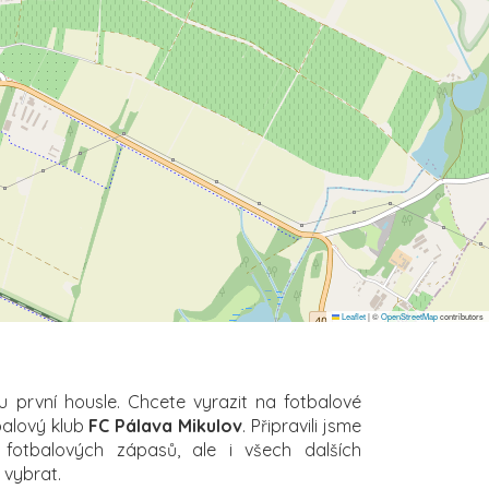
Leaflet
|
©
OpenStreetMap
contributors
u první housle. Chcete vyrazit na fotbalové
balový klub
FC Pálava Mikulov
. Připravili jsme
 fotbalových zápasů, ale i všech dalších
i vybrat.