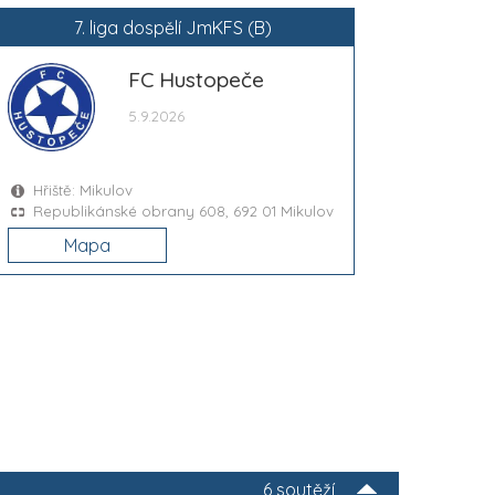
7. liga dospělí JmKFS (B)
FC Hustopeče
5.9.2026
Hřiště: Mikulov
Republikánské obrany 608, 692 01 Mikulov
Mapa
6 soutěží