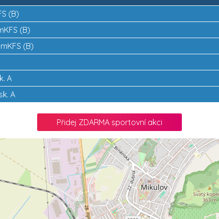
FS (B)
JmKFS (B)
 JmKFS (B)
k. A
sk. A
Přidej ZDARMA sportovní akci