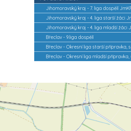
Jihomoravský kraj -
7. liga dospělí JmK
Jihomoravský kraj -
4. liga starší žáci 
Jihomoravský kraj -
4. liga mladší žáci
Břeclav -
9.liga dospělí
Břeclav -
Okresní liga starší přípravka, s
Břeclav -
Okresní liga mladší přípravka, 