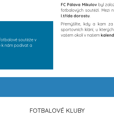
FC Pálava Mikulov
byl zalo
fotbalových soutěží. Mezi n
I.třída dorostu
.
Přemýšlíte, kdy a kam z
sportovních klání, u který
vašem okolí v našem
kalend
fotbalové soutěže v
se k nám podívat a
FOTBALOVÉ KLUBY