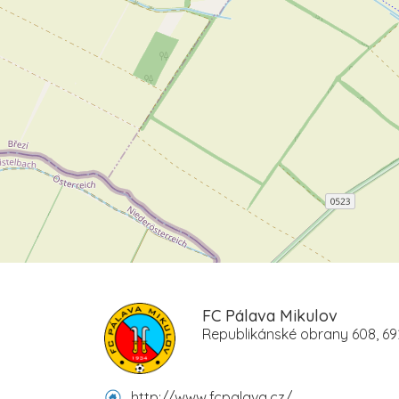
FC Pálava Mikulov
Republikánské obrany 608, 69
http://www.fcpalava.cz/