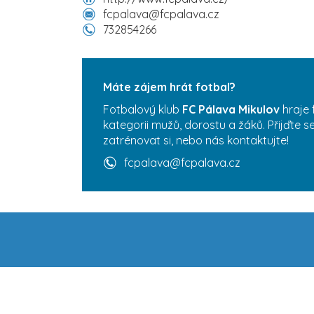
fcpalava@fcpalava.cz
732854266
Máte zájem hrát fotbal?
Fotbalový klub
FC Pálava Mikulov
hraje 
kategorii mužů, dorostu a žáků. Přijďte 
zatrénovat si, nebo nás kontaktujte!
fcpalava@fcpalava.cz