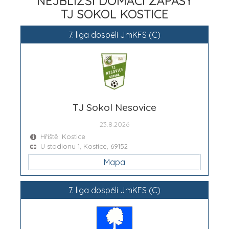
NEJBLIŽŠÍ DOMÁCÍ ZÁPASY
TJ SOKOL KOSTICE
7. liga dospělí JmKFS (C)
TJ Sokol Nesovice
23.8.2026
Hřiště: Kostice
U stadionu 1, Kostice, 69152
Mapa
7. liga dospělí JmKFS (C)