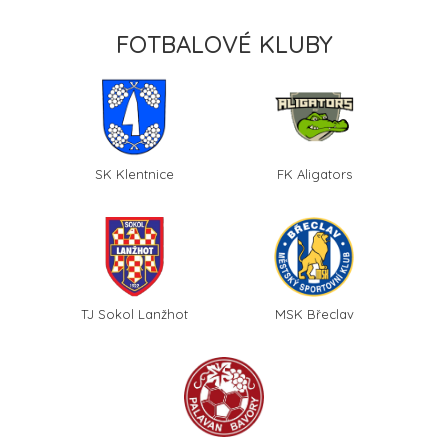
FOTBALOVÉ KLUBY
SK Klentnice
FK Aligators
TJ Sokol Lanžhot
MSK Břeclav