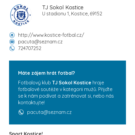
TJ Sokol Kostice
U stadionu 1, Kostice, 69152
http://www.kostice-fotbal.cz/
pacuta@seznam.cz
724707252
Máte zájem hrát fotbal?
Fotbalový klub
TJ Sokol Kostice
hraje
fotbalové soutěže v kategorii mužů. Přijďte
se k nám podívat a zatrénovat si, nebo nás
kontaktujte!
pacuta@seznam.cz
Sport Kostice!