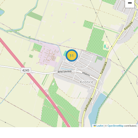
−
11
Leaflet
|
©
OpenStreetMap
contributors