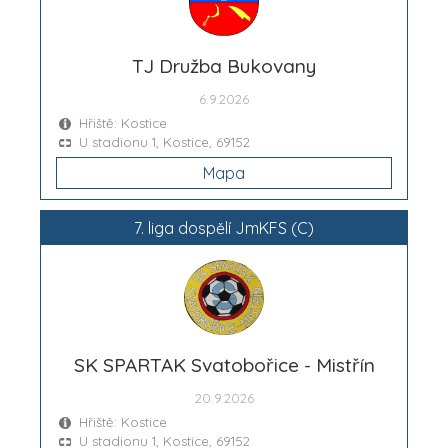
TJ Družba Bukovany
6.9.2026
Hřiště: Kostice
U stadionu 1, Kostice, 69152
Mapa
7. liga dospělí JmKFS (C)
SK SPARTAK Svatobořice - Mistřín
20.9.2026
Hřiště: Kostice
U stadionu 1, Kostice, 69152