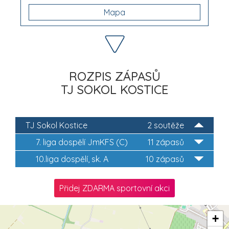
Mapa
ROZPIS ZÁPASŮ
TJ SOKOL KOSTICE
TJ Sokol Kostice
2 soutěže
7. liga dospělí JmKFS (C)
11 zápasů
10.liga dospělí, sk. A
10 zápasů
Přidej ZDARMA sportovní akci
+