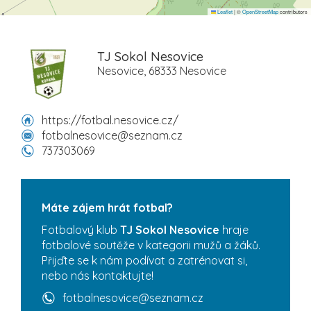
Leaflet
|
©
OpenStreetMap
contributors
TJ Sokol Nesovice
Nesovice, 68333 Nesovice
https://fotbal.nesovice.cz/
fotbalnesovice@seznam.cz
737303069
Máte zájem hrát fotbal?
Fotbalový klub
TJ Sokol Nesovice
hraje
fotbalové soutěže v kategorii mužů a žáků.
Přijďte se k nám podívat a zatrénovat si,
nebo nás kontaktujte!
fotbalnesovice@seznam.cz