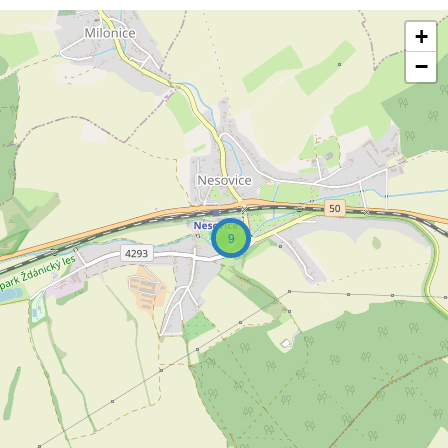
+
−
9