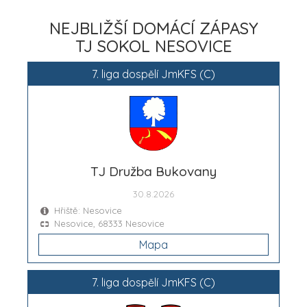
NEJBLIŽŠÍ DOMÁCÍ ZÁPASY
TJ SOKOL NESOVICE
7. liga dospělí JmKFS (C)
TJ Družba Bukovany
30.8.2026
Hřiště: Nesovice
Nesovice, 68333 Nesovice
Mapa
7. liga dospělí JmKFS (C)