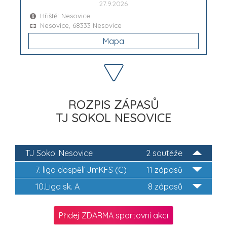
27.9.2026
Hřiště: Nesovice
Nesovice, 68333 Nesovice
Mapa
ROZPIS ZÁPASŮ
TJ SOKOL NESOVICE
TJ Sokol Nesovice
2 soutěže
7. liga dospělí JmKFS (C)
11 zápasů
10.Liga sk. A
8 zápasů
Přidej ZDARMA sportovní akci