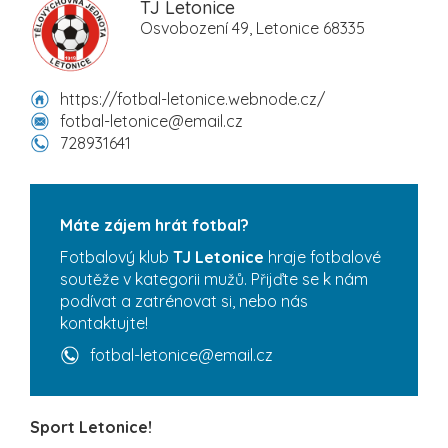
TJ Letonice
Osvobození 49, Letonice 68335
https://fotbal-letonice.webnode.cz/
fotbal-letonice@email.cz
728931641
Máte zájem hrát fotbal?
Fotbalový klub
TJ Letonice
hraje fotbalové
soutěže v kategorii mužů. Přijďte se k nám
podívat a zatrénovat si, nebo nás
kontaktujte!
fotbal-letonice@email.cz
Sport Letonice!