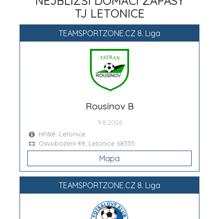
NEJBLIŽŠÍ DOMÁCÍ ZÁPASY
TJ LETONICE
TEAMSPORTZONE.CZ 8. Liga
Rousínov B
9.8.2026
Hřiště: Letonice
Osvobození 49, Letonice 68335
Mapa
TEAMSPORTZONE.CZ 8. Liga