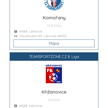
Komořany
23.8.2026
Hřiště: Letonice
Osvobození 49, Letonice 68335
Mapa
TEAMSPORTZONE.CZ 8. Liga
Křižanovice
6.9.2026
Hřiště: Letonice