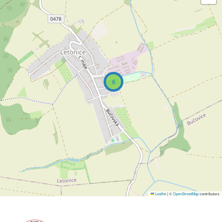
6
Leaflet
|
©
OpenStreetMap
contributors