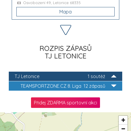
Osvobození 49, Letonice 68335
Mapa
ROZPIS ZÁPASŮ
TJ LETONICE
TJ Letonice
1 soutěž
TEAMSPORTZONE.CZ 8. Liga
12 zápasů
Přidej ZDARMA sportovní akci
+
−