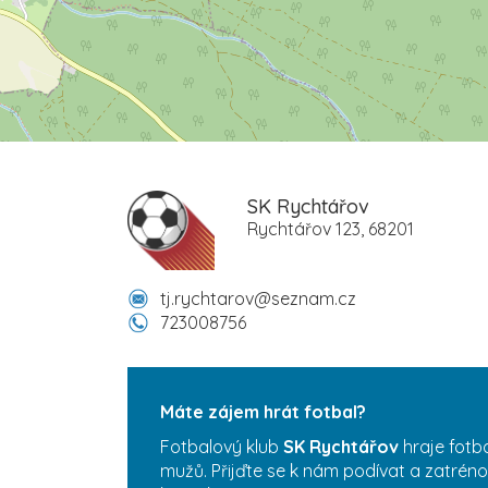
SK Rychtářov
Rychtářov 123, 68201
tj.rychtarov@seznam.cz
723008756
Máte zájem hrát fotbal?
Fotbalový klub
SK Rychtářov
hraje fotb
mužů. Přijďte se k nám podívat a zatréno