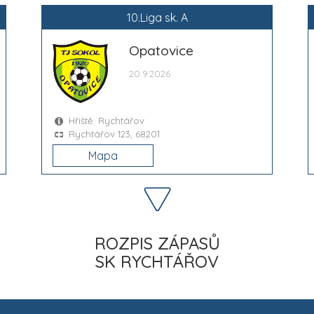
10.Liga sk. A
Opatovice
20.9.2026
Hřiště: Rychtářov
Rychtářov 123, 68201
Mapa
ROZPIS ZÁPASŮ
SK RYCHTÁŘOV