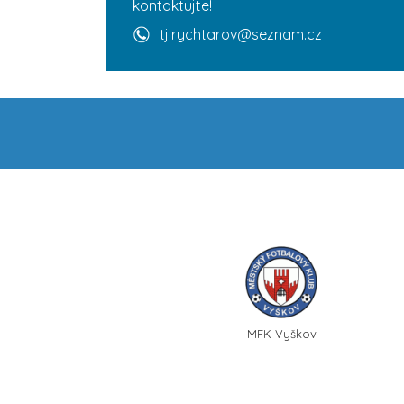
kontaktujte!
tj.rychtarov@seznam.cz
MFK Vyškov