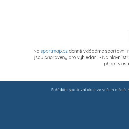
Na
sportmap.cz
denně vkládáme sportovní in
jsou připraveny pro vyhledání. - Na hlavní s
přidat vlas
Pořádáte sportovní akce ve vašem městě.