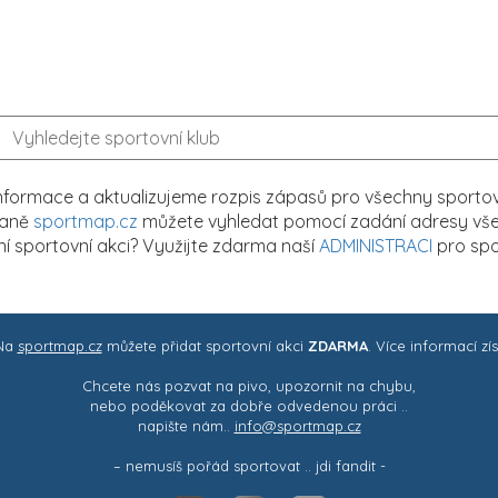
formace a aktualizujeme rozpis zápasů pro všechny sportovn
traně
sportmap.cz
můžete vyhledat pomocí zadání adresy všech
tní sportovní akci? Využijte zdarma naší
ADMINISTRACI
pro spo
 Na
sportmap.cz
můžete přidat sportovní akci
ZDARMA
. Více informací zí
Chcete nás pozvat na pivo, upozornit na chybu,
nebo poděkovat za dobře odvedenou práci ..
napište nám..
info@sportmap.cz
– nemusíš pořád sportovat .. jdi fandit -