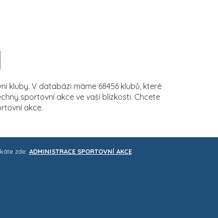
í kluby. V databázi máme 68456 klubů, které
ny sportovní akce ve vaší blízkosti. Chcete
rtovní akce.
skáte zde:
ADMINISTRACE SPORTOVNÍ AKCE