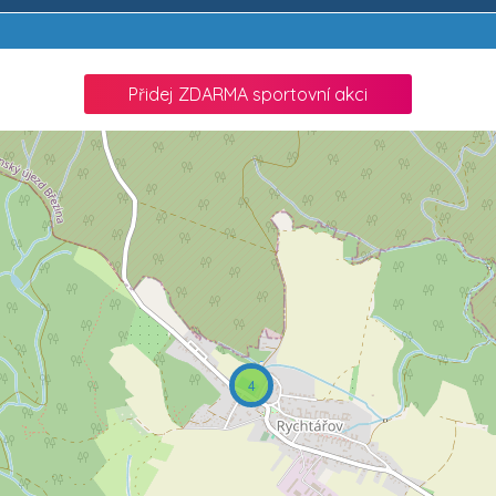
Přidej ZDARMA sportovní akci
4