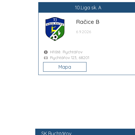
10.Liga sk. A
Račice B
6.9.2026
Hřiště: Rychtářov
Rychtářov 123, 68201
Mapa
SK Rychtářov