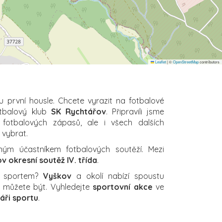
Leaflet
|
©
OpenStreetMap
contributors
u první housle. Chcete vyrazit na fotbalové
otbalový klub
SK Rychtářov
. Připravili jsme
 fotbalových zápasů, ale i všech dalších
i vybrat.
ným účastníkem fotbalových soutěží. Mezi
v okresní soutěž IV. třída
.
a sportem?
Vyškov
a okolí nabízí spoustu
ch můžete být. Vyhledejte
sportovní akce
ve
áři sportu
.