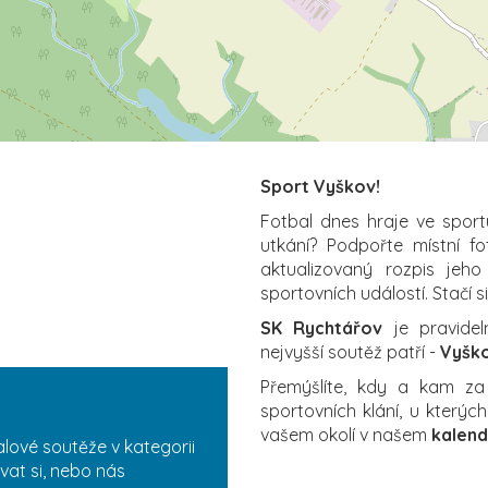
Sport Vyškov!
Fotbal dnes hraje ve sport
utkání? Podpořte místní f
aktualizovaný rozpis jeho
sportovních událostí. Stačí s
SK Rychtářov
je pravidel
nejvyšší soutěž patří -
Vyško
Přemýšlíte, kdy a kam z
sportovních klání, u který
vašem okolí v našem
kalend
alové soutěže v kategorii
vat si, nebo nás