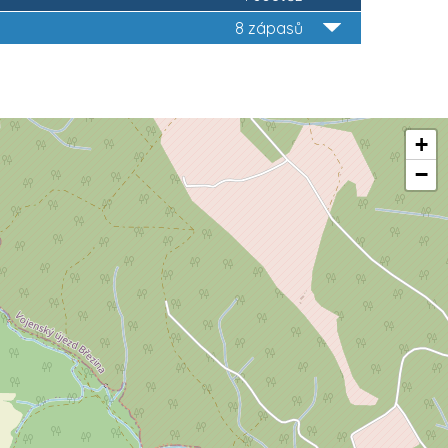
8 zápasů
+
−