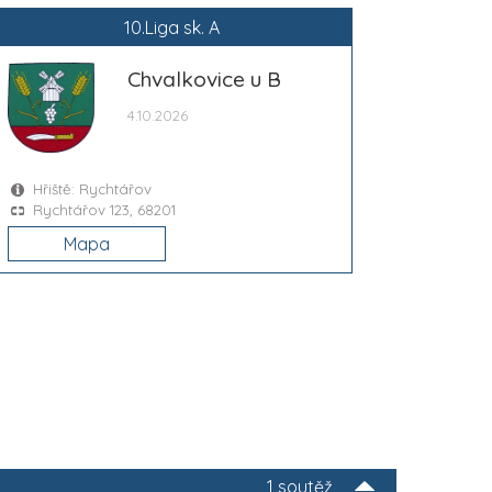
10.Liga sk. A
Chvalkovice u B
4.10.2026
Hřiště: Rychtářov
Rychtářov 123, 68201
Mapa
1 soutěž