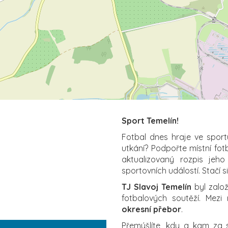
Sport Temelín!
Fotbal dnes hraje ve sport
utkání? Podpořte místní fot
aktualizovaný rozpis jeho
sportovních událostí. Stačí s
TJ Slavoj Temelín
byl založ
fotbalových soutěží. Mezi
okresní přebor
.
Přemýšlíte, kdy a kam za