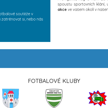
spoustu sportovních klání,
akce
ve vašem okolí v naš
otbalové soutěže v
a zatrénovat si, nebo nás
FOTBALOVÉ KLUBY