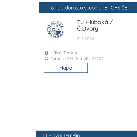
6. liga dorostu skupina "B" OFS ČB
TJ Hluboká /
Č.Dvory
21.8.2026
Hřiště: Temelín
Temelín 104, Temelín, 37301
Mapa
TJ Slavoj Temelín