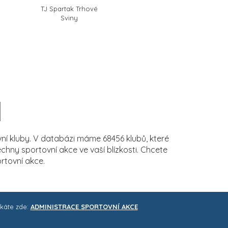
TJ Spartak Trhové
Sviny
í kluby. V databázi máme 68456 klubů, které
ny sportovní akce ve vaší blízkosti. Chcete
rtovní akce.
skáte zde:
ADMINISTRACE SPORTOVNÍ AKCE