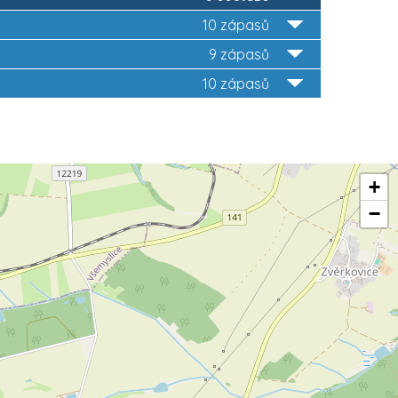
10 zápasů
9 zápasů
10 zápasů
+
−