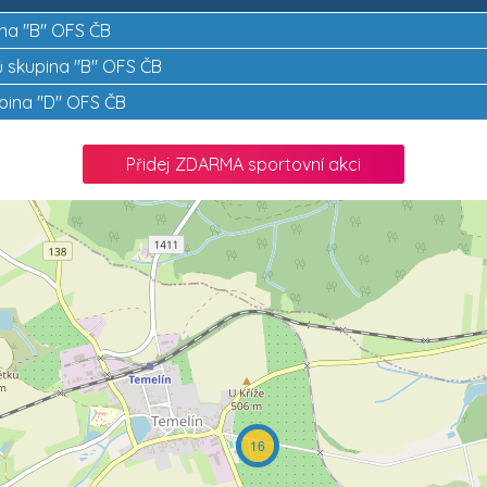
ina "B" OFS ČB
ků skupina "B" OFS ČB
upina "D" OFS ČB
Přidej ZDARMA sportovní akci
16