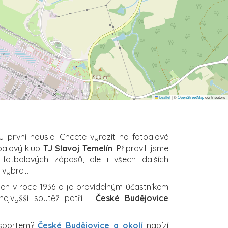
Leaflet
|
©
OpenStreetMap
contributors
u první housle. Chcete vyrazit na fotbalové
balový klub
TJ Slavoj Temelín
. Připravili jsme
 fotbalových zápasů, ale i všech dalších
i vybrat.
en v roce 1936 a je pravidelným účastníkem
 nejvyšší soutěž patří -
České Budějovice
 sportem?
České Budějovice a okolí
nabízí