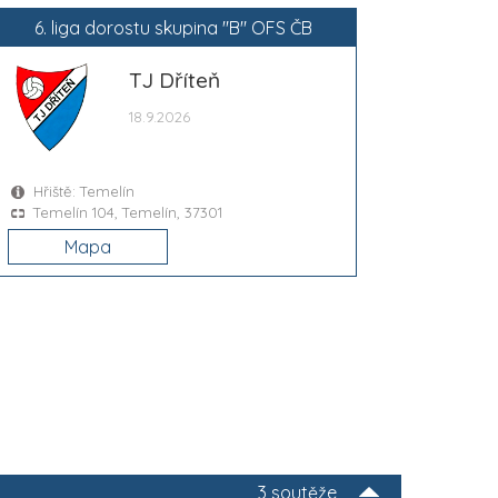
6. liga dorostu skupina "B" OFS ČB
TJ Dříteň
18.9.2026
Hřiště: Temelín
Temelín 104, Temelín, 37301
Mapa
3 soutěže