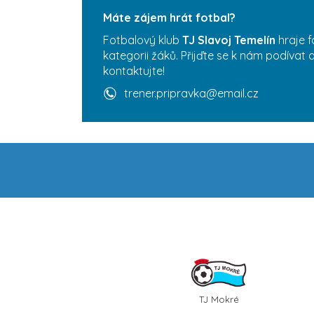
Máte zájem hrát fotbal?
Fotbalový klub
TJ Slavoj Temelín
hraje f
kategorii žáků. Přijďte se k nám podívat 
kontaktujte!
trener.pripravka@email.cz
TJ Mokré