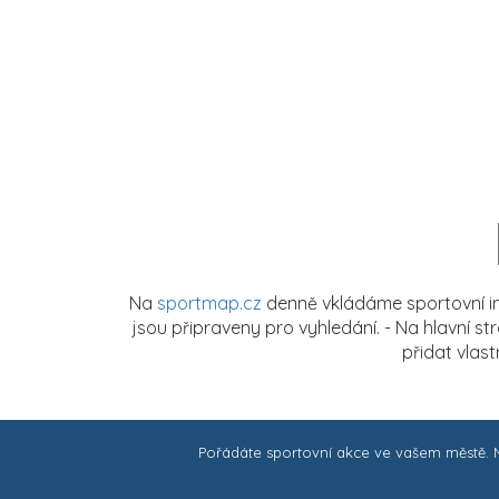
Na
sportmap.cz
denně vkládáme sportovní in
jsou připraveny pro vyhledání. - Na hlavní s
přidat vlas
Pořádáte sportovní akce ve vašem městě.