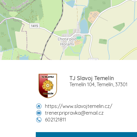
TJ Slavoj Temelín
Temelín 104, Temelín, 37301
https://www.slavojtemelin.cz/
trener.pripravka@email.cz
602121811