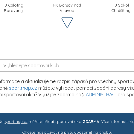
TJ Calofrig
FK Boršov nad
TJ Sokol
Borovany
Vltavou
Chrášťany
formace a aktualizujeme rozpis zápasů pro všechny sportovn
traně
sportmap.cz
můžete vyhledat pomocí zadání adresy všech
tní sportovní akci? Využijte zdarma naší
ADMINISTRACI
pro spo
 Na
sportmap.cz
můžete přidat sportovní akci
ZDARMA
. Více informací zí
Chcete nás pozvat na pivo, upozornit na chybu,