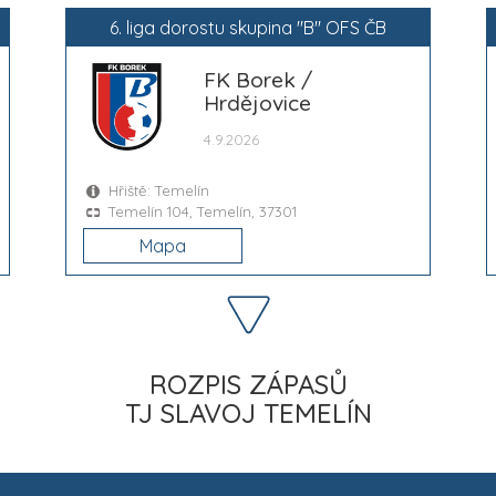
6. liga dorostu skupina "B" OFS ČB
FK Borek /
Hrdějovice
4.9.2026
Hřiště: Temelín
Temelín 104, Temelín, 37301
Mapa
ROZPIS ZÁPASŮ
TJ SLAVOJ TEMELÍN