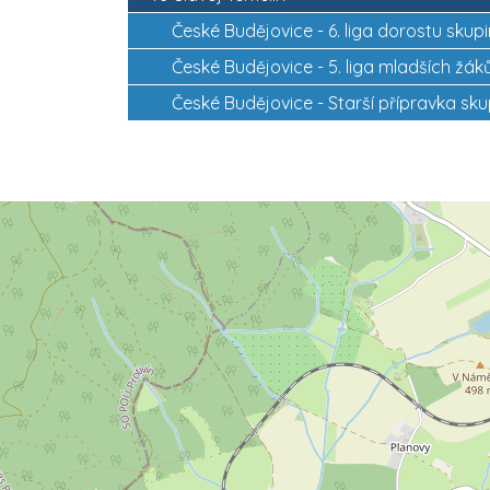
České Budějovice -
6. liga dorostu skup
České Budějovice -
5. liga mladších žá
České Budějovice -
Starší přípravka sk