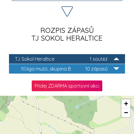
ROZPIS ZÁPASŮ
TJ SOKOL HERALTICE
TJ Sokol Heraltice
1 soutěž
10.liga mužů, skupina B
10 zápasů
Přidej ZDARMA sportovní akci
+
−