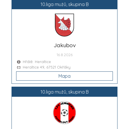
10.liga mužů, skupina B
Jakubov
16.8.2026
Hřiště: Heraltice
Heraltice 49, 67521 Okříšky
Mapa
10.liga mužů, skupina B