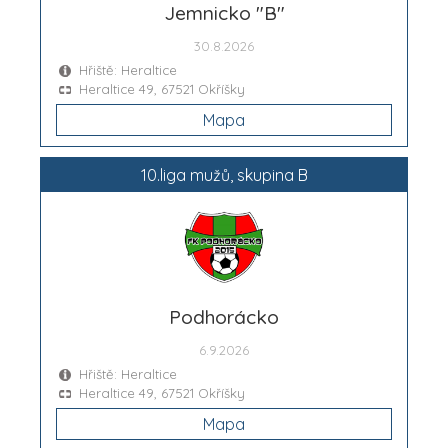
Jemnicko "B"
30.8.2026
Hřiště: Heraltice
Heraltice 49, 67521 Okříšky
Mapa
10.liga mužů, skupina B
Podhorácko
6.9.2026
Hřiště: Heraltice
Heraltice 49, 67521 Okříšky
Mapa