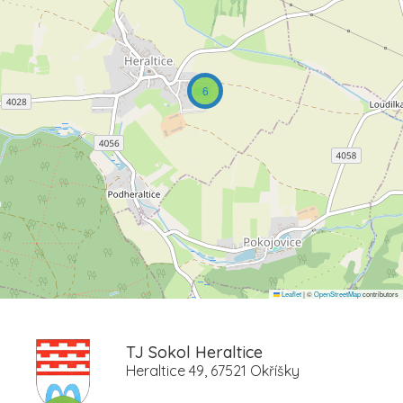
6
Leaflet
|
©
OpenStreetMap
contributors
TJ Sokol Heraltice
Heraltice 49, 67521 Okříšky