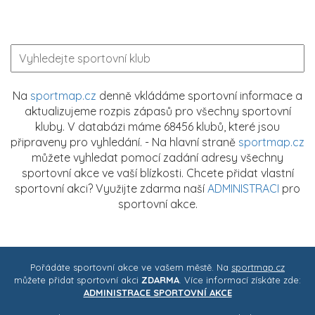
Na
sportmap.cz
denně vkládáme sportovní informace a
aktualizujeme rozpis zápasů pro všechny sportovní
kluby. V databázi máme 68456 klubů, které jsou
připraveny pro vyhledání. - Na hlavní straně
sportmap.cz
můžete vyhledat pomocí zadání adresy všechny
sportovní akce ve vaší blízkosti. Chcete přidat vlastní
sportovní akci? Využijte zdarma naší
ADMINISTRACI
pro
sportovní akce.
Pořádáte sportovní akce ve vašem městě. Na
sportmap.cz
můžete přidat sportovní akci
ZDARMA
. Více informací získáte zde:
ADMINISTRACE SPORTOVNÍ AKCE