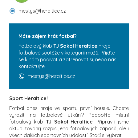
mestys@heraltice.cz
Máte zájem hrát fotbal?
Fotbalový klub
TJ Sokol Heraltice
hraje
fotbalové soutěže v kategorii mužů. Přijďte
se k nám podívat a zatrénovat si, nebo nás
kontaktujte!
mestys@heraltice.cz
Sport Heraltice!
Fotbal dnes hraje ve sportu první housle. Chcete
vyrazit na fotbalové utkání? Podpořte místní
fotbalový klub
TJ Sokol Heraltice
. Připravili jsme
aktualizovaný rozpis jeho fotbalových zápasů, ale i
všech dalších sportovních událostí. Stačí si vybrat.